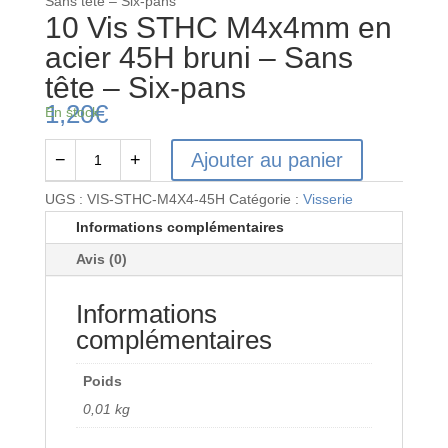
Sans tête – Six-pans
10 Vis STHC M4x4mm en
acier 45H bruni – Sans
tête – Six-pans
1,20
€
En stock
Ajouter au panier
−
+
quantité
de
UGS :
VIS-STHC-M4X4-45H
Catégorie :
Visserie
10
Informations complémentaires
Vis
Avis (0)
STHC
M4x4mm
Informations
en
acier
complémentaires
45H
bruni
Poids
-
0,01 kg
Sans
tête