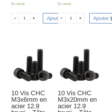
En stock
En stock
Ajouter
Ajouter
−
+
−
+
quantité
quantité
de
de
10
10
Vis
Vis
FHC
CHC
M3x16
M4x12mm
en
en
acier
acier
10.9
12.9
bruni
bruni
-
-
10 Vis CHC
10 Vis CHC
Tête
Tête
M3x6mm en
M3x20mm en
fraisée
cylindrique
acier 12.9
acier 12.9
-
-