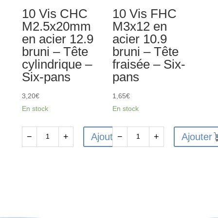
-
-
10 Vis CHC
10 Vis FHC
Tête
Tête
M2.5x20mm
M3x12 en
cylindrique
cylindrique
en acier 12.9
acier 10.9
-
-
bruni – Tête
bruni – Tête
Six-
Six-
cylindrique –
fraisée – Six-
pans
pans
Six-pans
pans
3,20
€
1,65
€
En stock
En stock
Ajouter
Ajouter
−
+
−
+
quantité
quantité
de
de
10
10
Vis
Vis
CHC
FHC
M2.5x20mm
M3x12