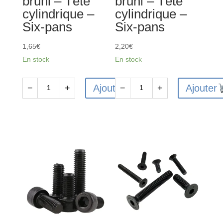
bruni – Tête
bruni – Tête
Six-
Six-
cylindrique –
cylindrique –
pans
pans
Six-pans
Six-pans
1,65
€
2,20
€
En stock
En stock
Ajouter
Ajouter
−
+
−
+
quantité
quantité
de
de
10
10
Vis
Vis
CHC
CHC
M3x6mm
M3x20mm
en
en
acier
acier
12.9
12.9
bruni
bruni