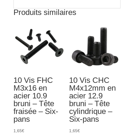
-
Produits similaires
Six-
pans
10 Vis FHC
10 Vis CHC
M3x16 en
M4x12mm en
acier 10.9
acier 12.9
bruni – Tête
bruni – Tête
fraisée – Six-
cylindrique –
pans
Six-pans
1,65
€
1,65
€