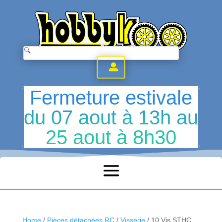
.
Fermeture estivale
du 07 aout à 13h au
25 aout à 8h30
Home
/
Pièces détachées RC
/
Visserie
/ 10 Vis STHC