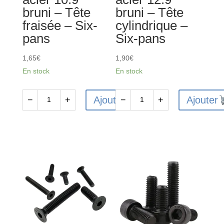
bruni – Tête
bruni – Tête
pans
Six-
fraisée – Six-
cylindrique –
pans
pans
Six-pans
1,65
€
1,90
€
En stock
En stock
Ajouter
Ajouter
−
+
−
+
quantité
quantité
de
de
10
10
Vis
Vis
FHC
CHC
M3x12
M3x16mm
en
en
acier
acier
10.9
12.9
bruni
bruni