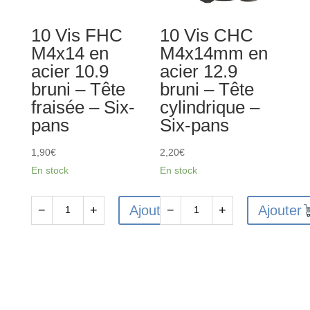
-
-
10 Vis FHC
10 Vis CHC
Tête
Tête
M4x14 en
M4x14mm en
fraisée
cylindrique
acier 10.9
acier 12.9
-
-
bruni – Tête
bruni – Tête
Six-
Six-
fraisée – Six-
cylindrique –
pans
pans
pans
Six-pans
1,90
€
2,20
€
En stock
En stock
Ajouter
Ajouter
−
+
−
+
quantité
quantité
de
de
10
10
Vis
Vis
FHC
CHC
M4x14
M4x14mm