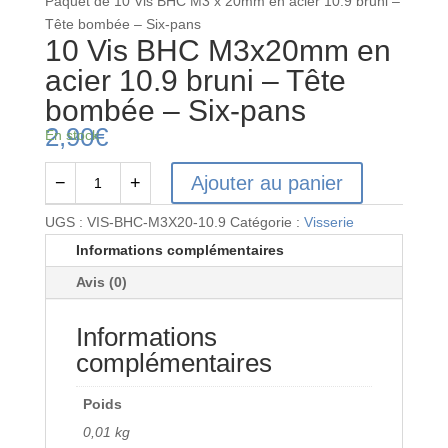
Paquet de 10 Vis BHC M3 x 20mm en acier 10.9 bruni –
Tête bombée – Six-pans
10 Vis BHC M3x20mm en
acier 10.9 bruni – Tête
bombée – Six-pans
2,90
€
En stock
Ajouter au panier
−
+
quantité
de
UGS :
VIS-BHC-M3X20-10.9
Catégorie :
Visserie
10
Informations complémentaires
Vis
Avis (0)
BHC
M3x20mm
Informations
en
acier
complémentaires
10.9
bruni
Poids
-
0,01 kg
Tête