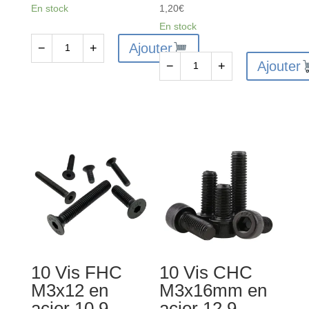
En stock
1,20
€
En stock
Ajouter
−
+
quantité
Ajouter
−
+
de
quantité
10
de
Vis
10
FHC
Vis
M3x8
FHC
en
M4x12
acier
en
10.9
acier
bruni
10.9
-
bruni
Tête
-
10 Vis FHC
10 Vis CHC
fraisée
Tête
M3x12 en
M3x16mm en
-
fraisée
acier 10.9
acier 12.9
Six-
-