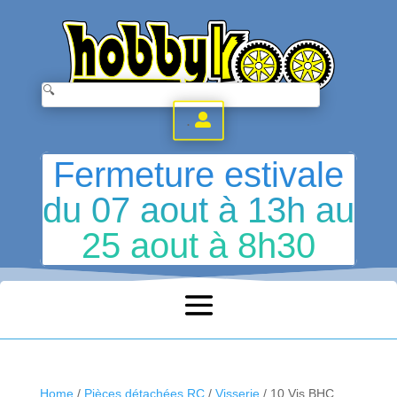
.
Fermeture estivale
du 07 aout à 13h au
25 aout à 8h30
Home
/
Pièces détachées RC
/
Visserie
/ 10 Vis BHC