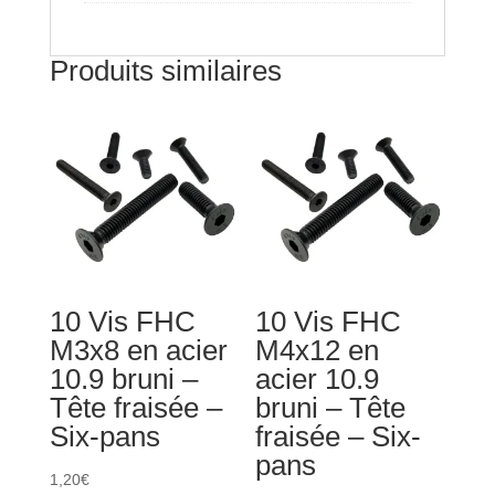
bombée
-
Produits similaires
Six-
pans
10 Vis FHC
10 Vis FHC
M3x8 en acier
M4x12 en
10.9 bruni –
acier 10.9
Tête fraisée –
bruni – Tête
Six-pans
fraisée – Six-
pans
1,20
€