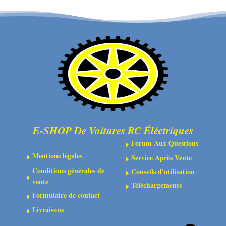
en
en
acier
acier
10.9
12.9
bruni
bruni
-
-
Tête
Tête
fraisée
cylindrique
-
-
Six-
Six-
E-SHOP De Voitures RC Éléctriques
pans
pans
Forum Aux Questions
E
Mentions légales
Service Après Vente
E
E
Conditions générales de
Conseils d'utilisation
E
E
vente
Téléchargements
E
Formulaire de contact
E
Livraisons
E