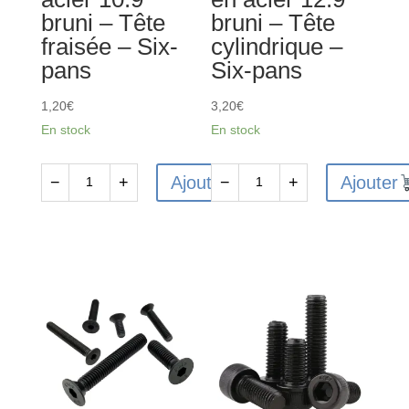
bruni – Tête
bruni – Tête
Six-
Six-
fraisée – Six-
cylindrique –
pans
pans
pans
Six-pans
1,20
€
3,20
€
En stock
En stock
Ajouter
Ajouter
−
+
−
+
quantité
quantité
de
de
10
10
Vis
Vis
FHC
CHC
M4x10
M2.5x20mm
en
en
acier
acier
10.9
12.9
bruni
bruni