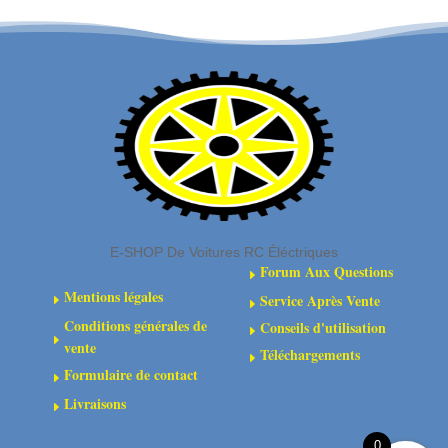
en
en
acier
acier
10.9
12.9
bruni
bruni
-
-
Tête
Tête
fraisée
cylindrique
-
-
Six-
Six-
E-SHOP De Voitures RC Éléctriques
pans
pans
Forum Aux Questions
E
Mentions légales
Service Après Vente
E
E
Conditions générales de
Conseils d'utilisation
E
E
vente
Téléchargements
E
Formulaire de contact
E
Livraisons
E
0