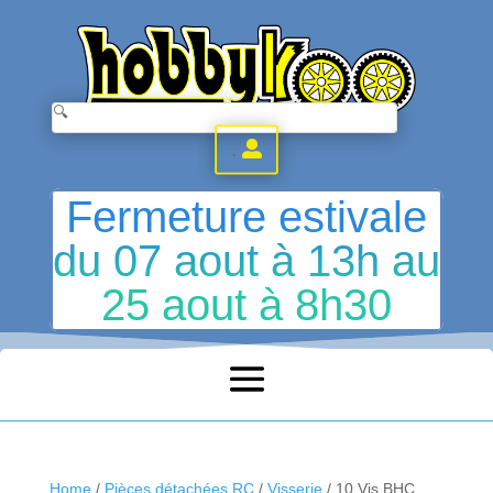
.
Fermeture estivale
du 07 aout à 13h au
25 aout à 8h30
Home
/
Pièces détachées RC
/
Visserie
/ 10 Vis BHC