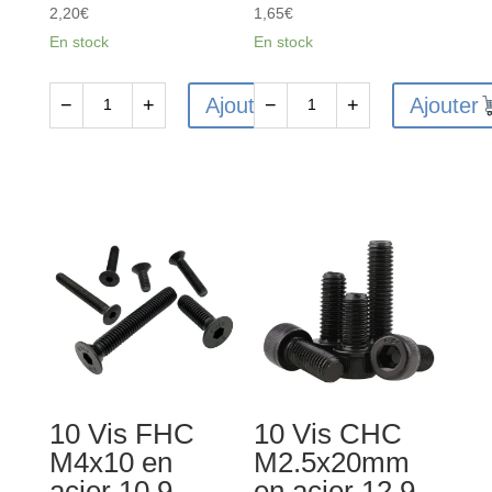
2,20
€
1,65
€
En stock
En stock
Ajouter
Ajouter
−
+
−
+
quantité
quantité
de
de
10
10
Vis
Vis
CHC
CHC
M3x25mm
M4x16mm
en
en
acier
acier
12.9
12.9
bruni
bruni
-
-
10 Vis FHC
10 Vis CHC
Tête
Tête
M4x10 en
M2.5x20mm
cylindrique
cylindrique
acier 10.9
en acier 12.9
-
-