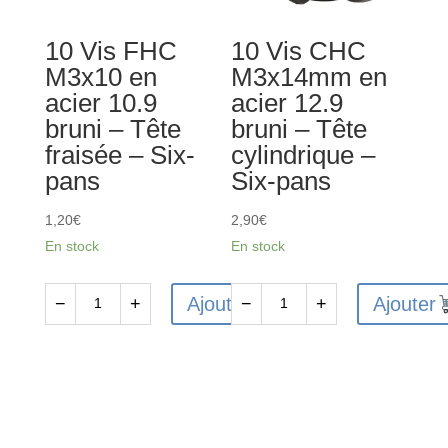
-
-
10 Vis FHC
10 Vis CHC
Tête
Tête
M3x10 en
M3x14mm en
fraisée
cylindrique
acier 10.9
acier 12.9
-
-
bruni – Tête
bruni – Tête
Six-
Six-
fraisée – Six-
cylindrique –
pans
pans
pans
Six-pans
1,20
€
2,90
€
En stock
En stock
Ajouter
Ajouter
−
+
−
+
quantité
quantité
de
de
10
10
Vis
Vis
FHC
CHC
M3x10
M3x14mm