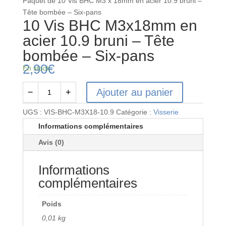
Paquet de 10 Vis BHC M3 x 18mm en acier 10.9 bruni –
Tête bombée – Six-pans
10 Vis BHC M3x18mm en
acier 10.9 bruni – Tête
bombée – Six-pans
2,90
€
En stock
Ajouter au panier
−
+
quantité
de
UGS :
VIS-BHC-M3X18-10.9
Catégorie :
Visserie
10
Informations complémentaires
Vis
Avis (0)
BHC
M3x18mm
Informations
en
acier
complémentaires
10.9
bruni
Poids
-
0,01 kg
Tête