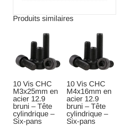
bombée
-
Produits similaires
Six-
pans
10 Vis CHC
10 Vis CHC
M3x25mm en
M4x16mm en
acier 12.9
acier 12.9
bruni – Tête
bruni – Tête
cylindrique –
cylindrique –
Six-pans
Six-pans