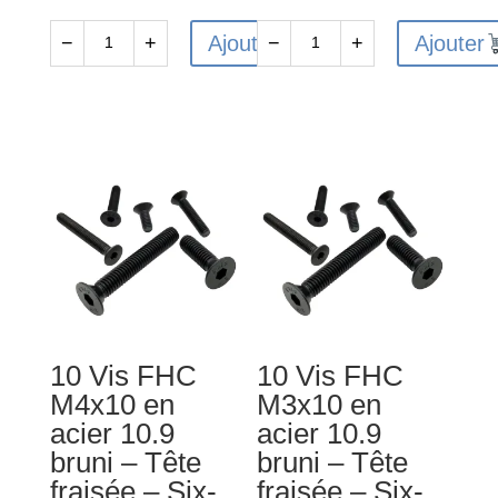
Ajouter
Ajouter
−
+
−
+
quantité
quantité
de
de
10
10
Vis
Vis
CHC
CHC
M3x25mm
M4x8mm
en
en
acier
acier
12.9
12.9
bruni
bruni
-
-
10 Vis FHC
10 Vis FHC
Tête
Tête
M4x10 en
M3x10 en
cylindrique
cylindrique
acier 10.9
acier 10.9
-
-
bruni – Tête
bruni – Tête
Six-
Six-
fraisée – Six-
fraisée – Six-
pans
pans