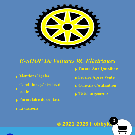
12.9
12.9
bruni
bruni
-
-
Tête
Tête
cylindrique
cylindrique
-
-
Six-
Six-
E-SHOP De Voitures RC Éléctriques
pans
pans
Forum Aux Questions
E
Mentions légales
Service Après Vente
E
E
Conditions générales de
Conseils d'utilisation
E
E
vente
Téléchargements
E
Formulaire de contact
E
Livraisons
E
0
©
2021-2026 Hobbykoo