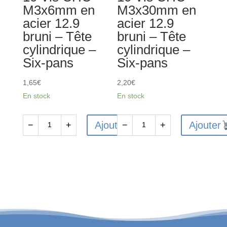
M3x6mm en
M3x30mm en
fraisée
fraisée
acier 12.9
acier 12.9
-
-
bruni – Tête
bruni – Tête
Six-
Six-
cylindrique –
cylindrique –
pans
pans
Six-pans
Six-pans
1,65
€
2,20
€
En stock
En stock
Ajouter
Ajouter
−
+
−
+
quantité
quantité
de
de
10
10
Vis
Vis
CHC
CHC
M3x6mm
M3x30mm
en
en
acier
acier