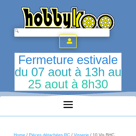
.
Fermeture estivale
du 07 aout à 13h au
25 aout à 8h30
Home
/
Pièces détachées RC
/
Visserie
/ 10 Vis BHC