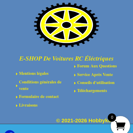
E-SHOP De Voitures RC Éléctriques
Forum Aux Questions
E
Mentions légales
Service Après Vente
E
E
Conditions générales de
Conseils d'utilisation
E
E
vente
Téléchargements
E
Formulaire de contact
E
Livraisons
E
0
©
2021-2026 Hobbykoo