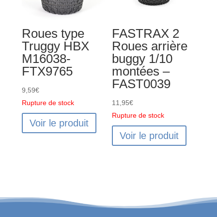
shore
30mm
Roues type
FASTRAX 2
Arrière
Truggy HBX
Roues arrière
-
M16038-
buggy 1/10
C-
FTX9765
montées –
14705-
FAST0039
42
9,59
€
Rupture de stock
11,95
€
Rupture de stock
Voir le produit
Voir le produit