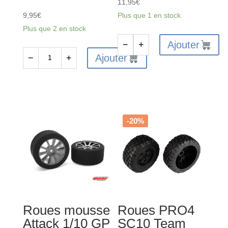
11,95
€
9,95
€
Plus que 1 en stock
Plus que 2 en stock
Ajouter
−
+
quantité
Ajouter
−
+
quantité
de
de
FASTRAX
Roues
Roues
mousse
avant
Attack
buggy
-20%
-
1/10
1/10
montées
GP
-
Touring
FAST0038
42
shore
Roues mousse
Roues PRO4
-
Attack 1/10 GP
SC10 Team
26mm