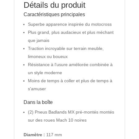
M2
Détails du produit
F/R
Caractéristiques principales
1/8
montés
Superbe apparence inspirée du motocross
17
Plus grand, plus audacieux et plus méchant
mm
que jamais
Noir
Traction incroyable sur terrain meuble,
Mach
limoneux ou boueux
10
(2)
Résistance à l'usure améliorée combinée à
un style moderne
Moins de temps à coller et plus de temps à
s'amuser
Dans la boîte
(2) Pneus Badlands MX pré-montés montés
sur des roues Mach 10 noires
Diamètre :
117 mm