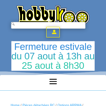
.
Fermeture estivale
du 07 aout à 13h au
25 aout à 8h30
Home
/
Pièces détachées RC
/
Options ARRMA
/