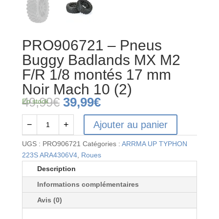
PRO906721 – Pneus
Buggy Badlands MX M2
F/R 1/8 montés 17 mm
Noir Mach 10 (2)
Le
Le
49,99
€
39,99
€
En stock
prix
prix
initial
actuel
Ajouter au panier
−
+
quantité
était :
est :
de
49,99€.
39,99€.
UGS :
PRO906721
Catégories :
ARRMA UP TYPHON
PRO906721
223S ARA4306V4
,
Roues
-
Description
Pneus
Informations complémentaires
Buggy
Badlands
Avis (0)
MX