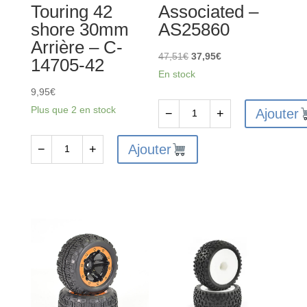
Touring 42
Associated –
Avant
shore 30mm
AS25860
-
Arrière – C-
C-
Le
Le
47,51
€
37,95
€
14705-42
14700-
prix
prix
En stock
42
initial
actuel
9,95
€
était :
est :
Plus que 2 en stock
Ajouter
−
+
quantité
47,51€.
37,95€.
de
Ajouter
−
+
quantité
Roues
de
PRO4
Roues
SC10
mousse
Team
Attack
Associated
1/10
-
GP
AS25860
Touring
42