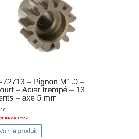
-72713 – Pignon M1.0 –
ourt – Acier trempé – 13
ents – axe 5 mm
95
€
pture de stock
Voir le produit