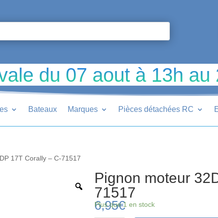
vale du 07 aout à 13h au
ues
Bateaux
Marques
Pièces détachées RC
E
DP 17T Corally – C-71517
Pignon moteur 32D
71517
6,95
€
Plus que 1 en stock