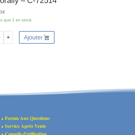
orally – C-72514
95
€
us que 1 en stock
Ajouter
−
+
antité
gnon
teur
DP
T
rally
514
Forum Aux Questions
E
Service Après Vente
E
Conseils d'utilisation
E