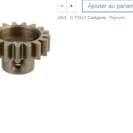
Ajouter au panie
−
+
quantité
de
UGS :
C-71517
Catégorie :
Pignons
Pignon
moteur
32DP
17T
Corally
-
C-
71517