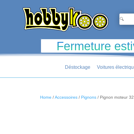
Fermeture esti
Déstockage
Voitures électriq
Home
/
Accessoires
/
Pignons
/ Pignon moteur 32