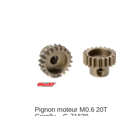
de
Pignon
moteur
32DP
12T
Corally
-
C-
71512
Pignon moteur M0.6 20T