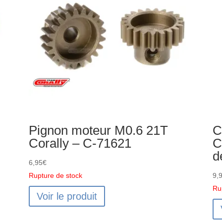
Pignon moteur M0.6 21T
C
Corally – C-71621
C
d
6,95
€
Rupture de stock
9,
Ru
Voir le produit