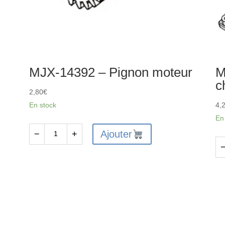
MJX-14392 – Pignon moteur
M
c
2,80
€
En stock
4,
En
Ajouter
−
+
quantité
de
qu
MJX-
de
14392
MJ
-
14
Pignon
-
moteur
Re