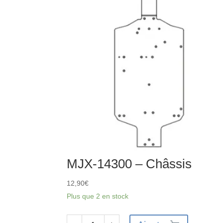
Couvercle
supérieur
de
différentiel
avant
MJX-14300 – Châssis
12,90
€
Plus que 2 en stock