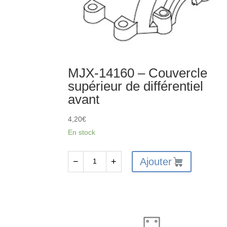
MJX-14160 – Couvercle
supérieur de différentiel
avant
4,20
€
En stock
Ajouter
−
+
quantité
de
MJX-
14160
-