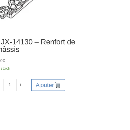
JX-14130 – Renfort de
hâssis
20
€
 stock
Ajouter
−
+
antité
X-
130
nfort