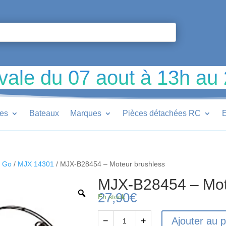
vale du 07 aout à 13h au
ues
Bateaux
Marques
Pièces détachées RC
E
r Go
/
MJX 14301
/ MJX-B28454 – Moteur brushless
MJX-B28454 – Mot
27,90
€
En stock
Ajouter au p
−
+
quantité