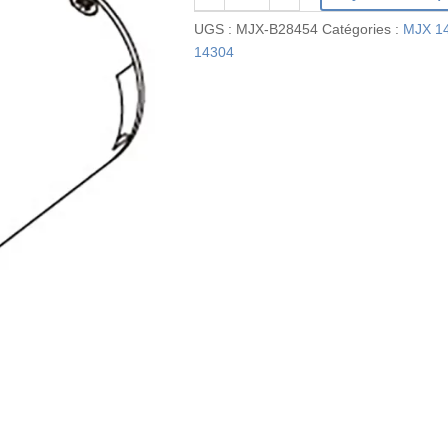
de
UGS :
MJX-B28454
Catégories :
MJX 1
MJX-
14304
B28454
-
Moteur
brushless