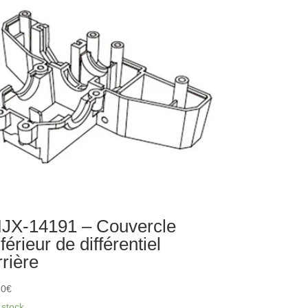
âssis
JX-14191 – Couvercle
nférieur de différentiel
rrière
20
€
 stock