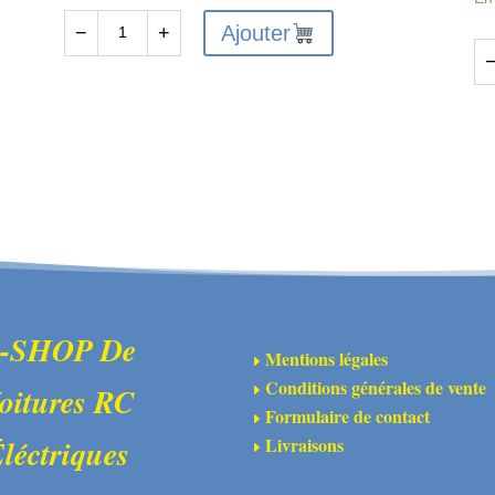
Ajouter
−
+
quantité
de
qu
MJX-
de
14161
MJ
-
14
Couvercle
-
inférieur
Co
de
inf
différentiel
de
avant
dif
arr
-SHOP De
Mentions légales
E
Conditions générales de vente
oitures RC
E
Formulaire de contact
E
Livraisons
léctriques
E