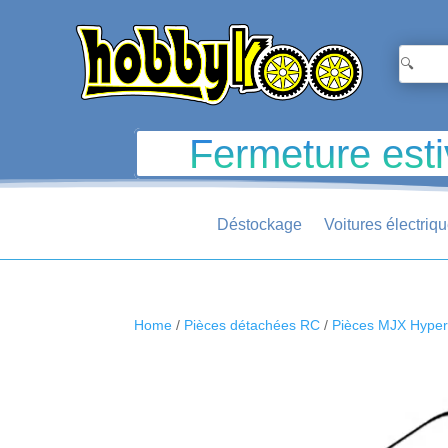
Fermeture esti
Déstockage
Voitures électriq
Home
/
Pièces détachées RC
/
Pièces MJX Hype