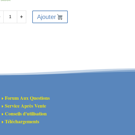
Ajouter
−
+
antité
X-
191
uvercle
érieur
férentiel
ière
Forum Aux Questions
E
Service Après Vente
E
Conseils d'utilisation
E
Téléchargements
E