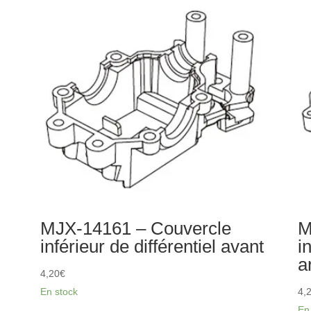
de
ch
MJX-14161 – Couvercle
M
inférieur de différentiel avant
i
a
4,20
€
En stock
4,
En