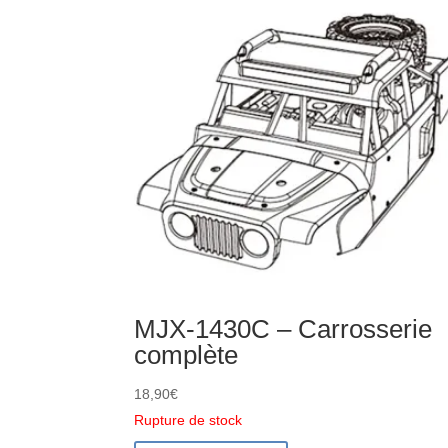
d'amortisseur
arrière
MJX-1430C – Carrosserie
complète
18,90
€
Rupture de stock