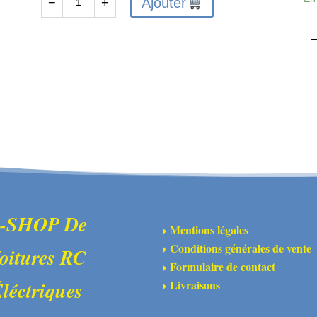
Ajouter
−
+
quantité
de
MJX-
qu
14300B
de
-
MJ
Châssis
14
-
Co
su
de
dif
av
-SHOP De
Mentions légales
E
Conditions générales de vente
oitures RC
E
Formulaire de contact
E
Livraisons
léctriques
E