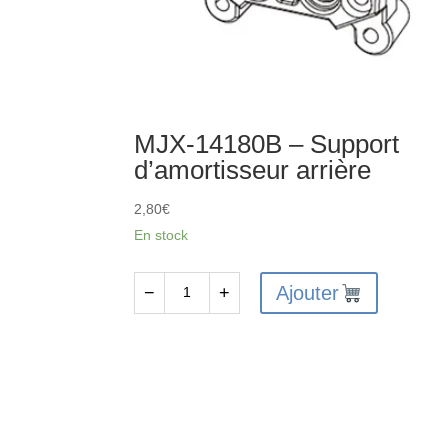
MJX-14180B – Support
d’amortisseur arrière
2,80
€
En stock
Ajouter
−
+
quantité
de
MJX-
14180B
-
Support