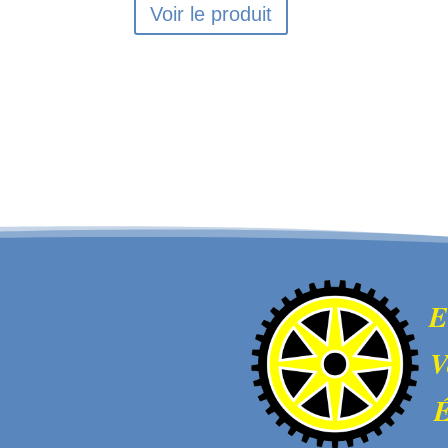
Voir le produit
E
V
É