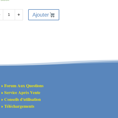
Ajouter
−
+
antité
X-
160
uvercle
périeur
férentiel
ant
Forum Aux Questions
E
Service Après Vente
E
Conseils d'utilisation
E
Téléchargements
E