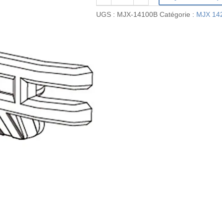
de
UGS :
MJX-14100B
Catégorie :
MJX 14
MJX-
14100B
-
Pare-
chocs
avant