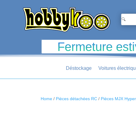
Fermeture esti
Déstockage
Voitures électriq
Home
/
Pièces détachées RC
/
Pièces MJX Hype