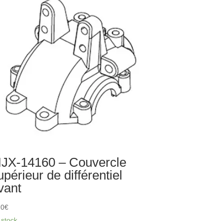
iangle
spension
érieur
ière
cs
JX-14160 – Couvercle
upérieur de différentiel
vant
20
€
 stock