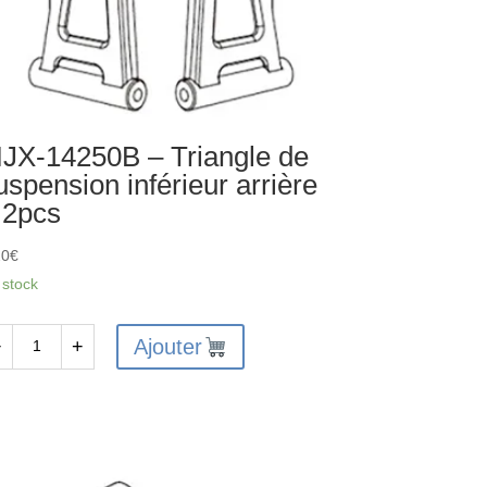
JX-14250B – Triangle de
uspension inférieur arrière
 2pcs
20
€
 stock
Ajouter
−
+
antité
X-
250B