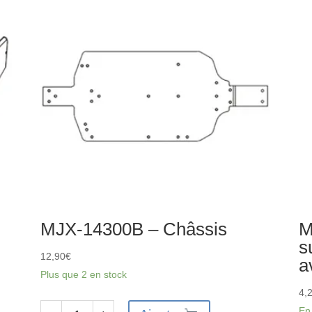
d'amortisseur
Tr
avant
de
su
inf
arr
-
2p
MJX-14300B – Châssis
M
s
12,90
€
a
Plus que 2 en stock
4,
En