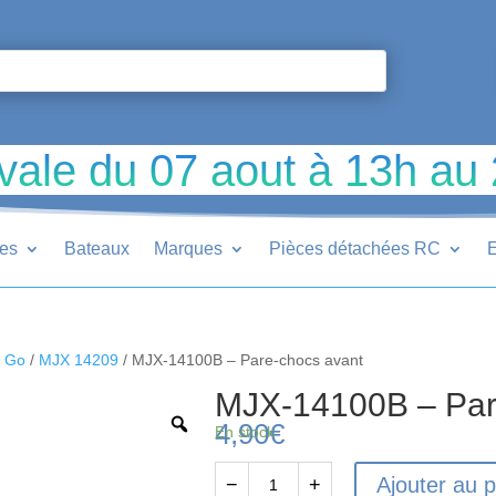
vale du 07 aout à 13h au
ues
Bateaux
Marques
Pièces détachées RC
E
r Go
/
MJX 14209
/ MJX-14100B – Pare-chocs avant
MJX-14100B – Par
4,90
€
En stock
Ajouter au p
−
+
quantité