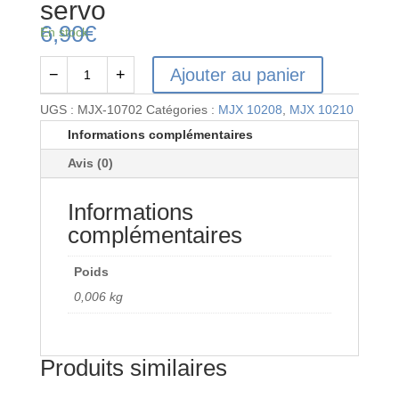
servo
6,90
€
En stock
Ajouter au panier
−
+
quantité
de
UGS :
MJX-10702
Catégories :
MJX 10208
,
MJX 10210
MJX-
Informations complémentaires
10702
Avis (0)
-
Bras
Informations
de
servo
complémentaires
Poids
0,006 kg
Produits similaires