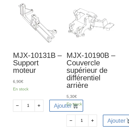
MJX-10131B –
MJX-10190B –
Support
Couvercle
moteur
supérieur de
différentiel
6,90
€
arrière
En stock
5,30
€
En stock
Ajouter
−
+
quantité
de
Ajouter
−
+
MJX-
quantité