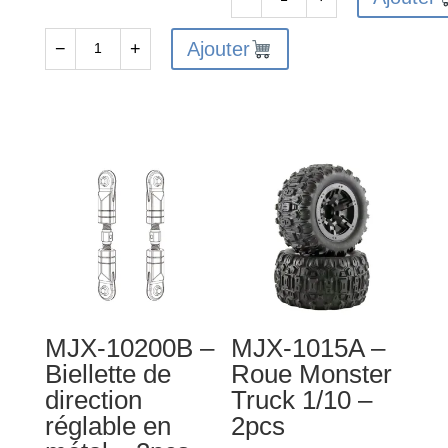
quantité
de
Ajouter
−
+
quantité
MJX-
de
10110B
MJX-
-
10191
Pare-
-
chocs
Couvercle
arriere
supérieur
de
différentiel
central
MJX-10200B –
MJX-1015A –
Biellette de
Roue Monster
direction
Truck 1/10 –
réglable en
2pcs