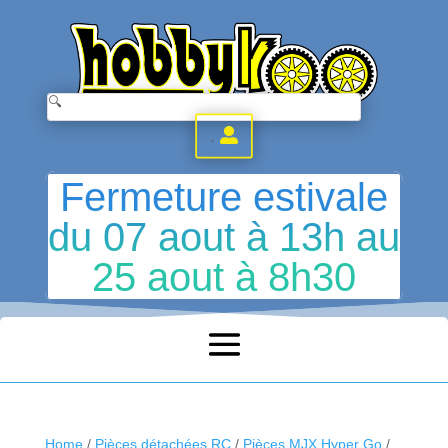
.
Fermeture estivale
du 07 aout à 13h au
25 aout à 8h30
Home
/
Pièces détachées RC
/
Pièces MJX Hyper Go
/