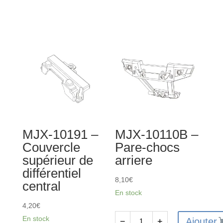
10131B
de
-
MJX-
Support
10190B
moteur
-
Couvercle
supérieur
de
différentiel
arrière
MJX-10191 –
MJX-10110B –
Couvercle
Pare-chocs
supérieur de
arriere
différentiel
8,10
€
central
En stock
4,20
€
En stock
Ajouter
−
+