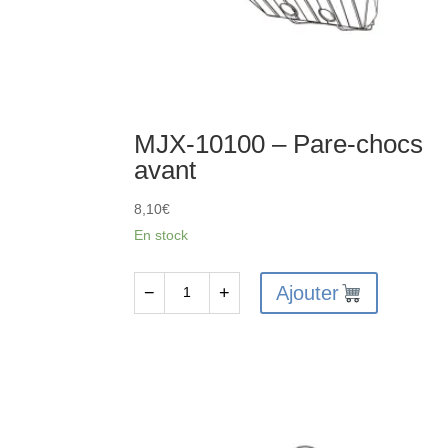
MJX-10100 – Pare-chocs
avant
8,10
€
En stock
Ajouter
−
+
quantité
de
MJX-
10100
-
Pare-