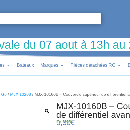
vale du 07 aout à 13h au
ues
Bateaux
Marques
Pièces détachées RC
E
r Go
/
MJX 10208
/ MJX-10160B – Couvercle supérieur de différentiel 
MJX-10160B – Cou
de différentiel avan
5,30
€
En stock