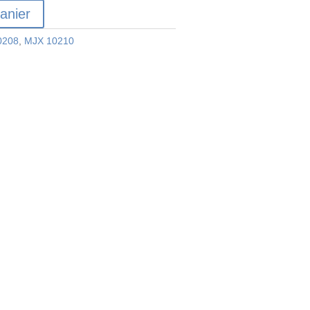
anier
0208
,
MJX 10210