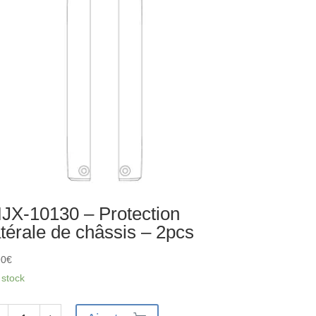
teur
JX-10130 – Protection
atérale de châssis – 2pcs
90
€
 stock