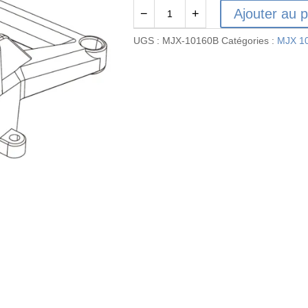
Ajouter au p
−
+
quantité
de
UGS :
MJX-10160B
Catégories :
MJX 1
MJX-
10160B
-
Couvercle
supérieur
de
différentiel
avant