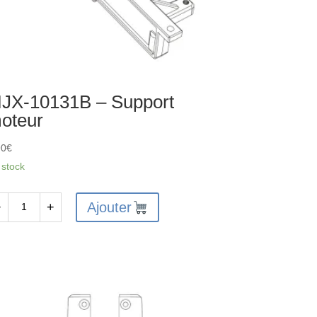
JX-10131B – Support
oteur
90
€
 stock
Ajouter
−
+
antité
X-
131B
pport