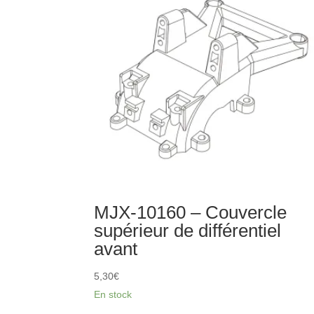
chocs
avant
MJX-10160 – Couvercle
supérieur de différentiel
avant
5,30
€
En stock