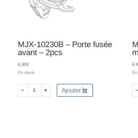
MJX-10230B – Porte fusée
M
avant – 2pcs
m
6,90
€
6,
En stock
En
Ajouter
−
+
quantité
qu
de
de
MJX-
MJ
10230B
10
-
-
Porte
Su