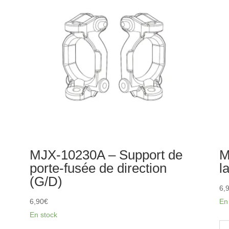
fusée
mo
avant
-
2pcs
MJX-10230A – Support de
M
porte-fusée de direction
l
(G/D)
6,
6,90
€
En
En stock