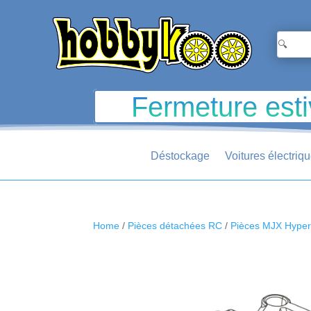
Fermeture esti
Déstockage
Voitures électriq
Home
/
Pièces détachées RC
/
Pièces MJX Hype