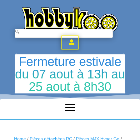
.
Fermeture estivale
du 07 aout à 13h au
25 aout à 8h30
Home
/
Pièces détachées RC
/
Pièces MJX Hyper Go
/