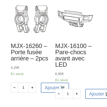
MJX-16260 –
MJX-16100 –
Porte fusée
Pare-chocs
arrière – 2pcs
avant avec
LED
4,20
€
En stock
6,90
€
En stock
Ajouter
−
+
quantité
Ajouter
−
+
de
quantité
MJX-
de