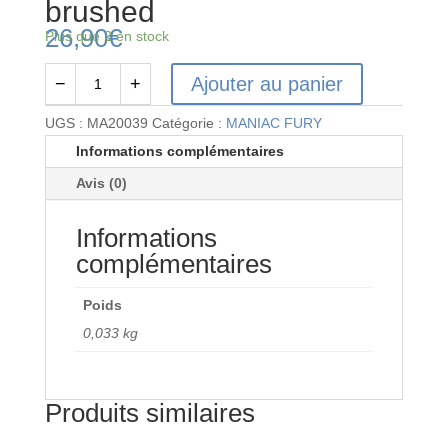
brushed
26,90
€
Plus que 2 en stock
Ajouter au panier
−
+
quantité
de
UGS :
MA20039
Catégorie :
MANIAC FURY
MA20039
Informations complémentaires
-
Avis (0)
Variateur
brushed
Informations
complémentaires
Poids
0,033 kg
Produits similaires