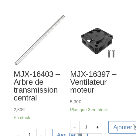
16260
MJX-
-
16100
Porte
-
fusée
Pare-
arrière
chocs
-
avant
2pcs
avec
LED
MJX-16403 –
MJX-16397 –
Arbre de
Ventilateur
transmission
moteur
central
5,30
€
2,80
€
Plus que 3 en stock
En stock
Ajouter
−
+
quantité
Ajouter
−
+