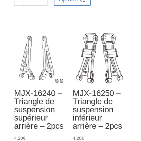
quantité
de
de
MJX-
MJX-
16397
16403
-
-
Ventilateur
Arbre
moteur
de
transmission
central
MJX-16240 –
MJX-16250 –
Triangle de
Triangle de
suspension
suspension
supérieur
inférieur
arrière – 2pcs
arrière – 2pcs
4,20
€
4,20
€