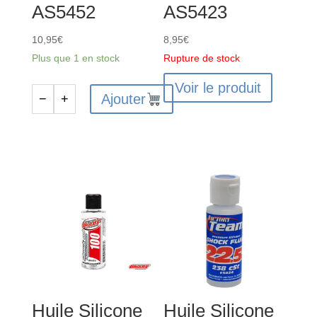
AS5452
AS5423
10,95
€
8,95
€
Plus que 1 en stock
Rupture de stock
Voir le produit
Ajouter
−
+
quantité
de
Huile
Silicone
Différentiels
3000cst
-
AS5452
Huile Silicone
Huile Silicone