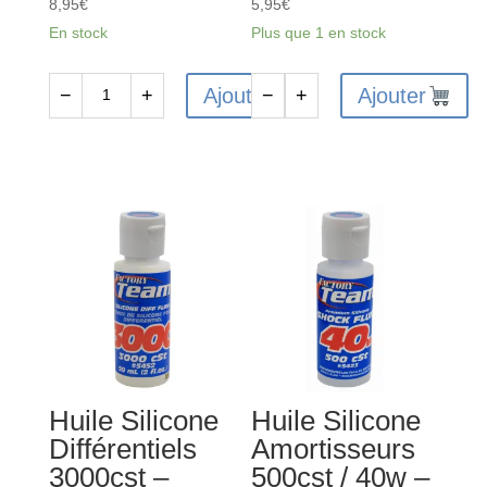
8,95
€
5,95
€
En stock
Plus que 1 en stock
Ajouter
Ajouter
−
+
−
+
quantité
quantité
de
de
Huile
Huile
Silicone
Silicone
Amortisseurs
Différentiels
725cst
250000cps
/
-
55w
C-
-
81605
AS5431
Huile Silicone
Huile Silicone
Différentiels
Amortisseurs
3000cst –
500cst / 40w –