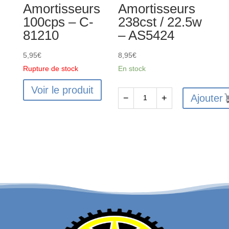
Amortisseurs
Amortisseurs
100cps – C-
238cst / 22.5w
81210
– AS5424
5,95
€
8,95
€
Rupture de stock
En stock
Voir le produit
Ajouter
−
+
quantité
de
Huile
Silicone
Amortisseurs
238cst
/
22.5w
-
AS5424