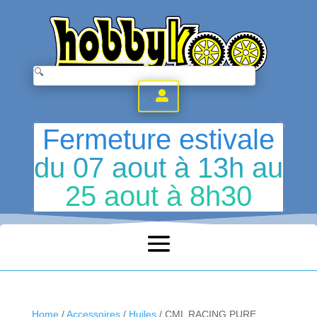
.
Fermeture estivale
du 07 aout à 13h au
25 aout à 8h30
Home
/
Accessoires
/
Huiles
/ CML RACING PURE