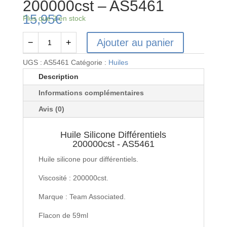
200000cst – AS5461
15,95
€
Plus que 2 en stock
Ajouter au panier
−
+
quantité
de
UGS :
AS5461
Catégorie :
Huiles
Huile
Description
Silicone
Informations complémentaires
Différentiels
200000cst
Avis (0)
-
AS5461
Huile Silicone Différentiels
200000cst - AS5461
Huile silicone pour différentiels.
Viscosité : 200000cst.
Marque : Team Associated.
Flacon de 59ml