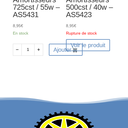
725cst / 55w –
500cst / 40w –
AS5431
AS5423
8,95
€
8,95
€
En stock
Rupture de stock
Voir le produit
Ajouter
−
+
quantité
de
Huile
Silicone
Amortisseurs
725cst
/
55w
-
AS5431