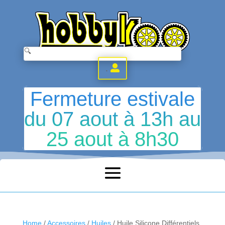
.
Fermeture estivale
du 07 aout à 13h au
25 aout à 8h30
Home
/
Accessoires
/
Huiles
/ Huile Silicone Différentiels