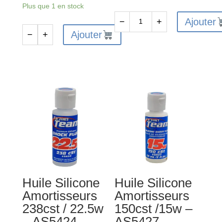
Plus que 1 en stock
Ajouter
−
+
quantité
Ajouter
−
+
quantité
de
de
Huile
Huile
Silicone
Silicone
Amortisseurs
Différentiels
650cst
50.000cps
/
60ml
50w
-
-
C-
AS5435
81550
Huile Silicone
Huile Silicone
Amortisseurs
Amortisseurs
238cst / 22.5w
150cst /15w –
– AS5424
AS5427