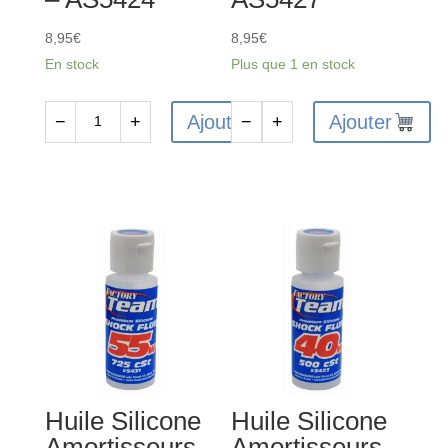
8,95
€
8,95
€
En stock
Plus que 1 en stock
Ajouter
Ajouter
−
+
−
+
quantité
quantité
de
de
Huile
Huile
Silicone
Silicone
Amortisseurs
Amortisseurs
238cst
150cst
/
/15w
22.5w
-
-
AS5427
AS5424
Huile Silicone
Huile Silicone
Amortisseurs
Amortisseurs