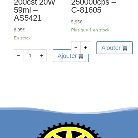
200cst 20W
250000cps –
59ml –
C-81605
AS5421
5,95
€
8,95
€
Plus que 1 en stock
En stock
Ajouter
−
+
quantité
Ajouter
−
+
quantité
de
de
Huile
Huile
Silicone
silicone
Différentiels
Amortisseurs
250000cps
200cst
-
20W
C-
59ml
81605
-
AS5421