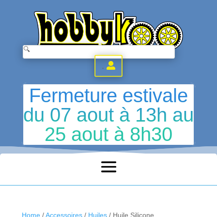
.
Fermeture estivale
du 07 aout à 13h au
25 aout à 8h30
Home
/
Accessoires
/
Huiles
/ Huile Silicone