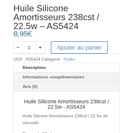
Huile Silicone
Amortisseurs 238cst /
22.5w – AS5424
8,95
€
En stock
Ajouter au panier
−
+
quantité
de
UGS :
AS5424
Catégorie :
Huiles
Huile
Description
Silicone
Informations complémentaires
Amortisseurs
238cst
Avis (0)
/
22.5w
Huile Silicone Amortisseurs 238cst /
-
22.5w - AS5424
AS5424
Huile Silicone Amortisseurs 238cst / 22.5w de
viscosité.