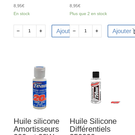
8,95
€
8,95
€
En stock
Plus que 2 en stock
Ajouter
Ajouter
−
+
−
+
quantité
quantité
de
de
Huile
Huile
Silicone
Silicone
Amortisseurs
Amortisseurs
275cst
613cst
/
/
25w
47.5w
-
-
AS5428
AS5438
Huile silicone
Huile Silicone
Amortisseurs
Différentiels