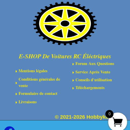
E-SHOP De Voitures RC Éléctriques
Forum Aux Questions
E
Mentions légales
Service Après Vente
E
E
Conditions générales de
Conseils d'utilisation
E
E
vente
Téléchargements
E
Formulaire de contact
E
Livraisons
E
0
©
2021-2026 Hobbykoo