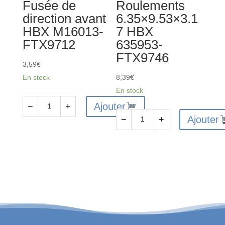
Fusée de
Roulements
direction avant
6.35×9.53×3.1
HBX M16013-
7 HBX
FTX9712
635953-
FTX9746
3,59
€
En stock
8,39
€
En stock
Ajouter
−
+
quantité
Ajouter
−
+
de
quantité
Fusée
de
de
Roulements
direction
6.35x9.53x3.17
avant
HBX
HBX
635953-
M16013-
FTX9746
FTX9712