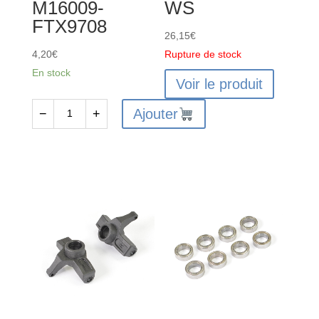
M16009-
WS
FTX9708
26,15
€
4,20
€
Rupture de stock
En stock
Voir le produit
Ajouter
−
+
quantité
de
Biellettes
suspension
et
direction
HBX
M16009-
FTX9708