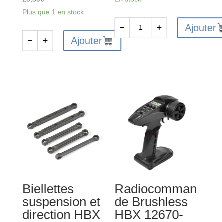
Plus que 1 en stock
Ajouter
−
+
quantité
Ajouter
−
+
quantité
de
de
Amortisseurs
Radiocommande
HBX
Brushed
M16012-
HBX
FTX9711
12670-
YS
-
FTX9738
Biellettes
Radiocomman
suspension et
de Brushless
direction HBX
HBX 12670-