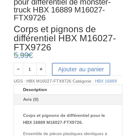
pour différentiel de monster-
truck HBX 16889 M16027-
FTX9726
Corps et pignons de
différentiel HBX M16027-
FTX9726
5,99
€
En stock
Ajouter au panier
−
+
quantité
de
UGS :
HBX M16027-FTX9726
Catégorie :
HBX 16889
Corps
Description
et
Avis (0)
pignons
de
différentiel
Corps et pignons de différentiel pour le
HBX
HBX 16889 M16027-FTX9726.
M16027-
Ensemble de pièces plastiques identiques à
FTX9726