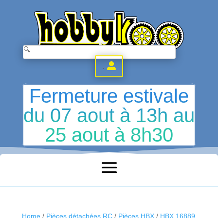
.
Fermeture estivale
du 07 aout à 13h au
25 aout à 8h30
Home
/
Pièces détachées RC
/
Pièces HBX
/
HBX 16889