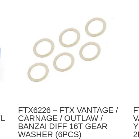
FTX
BA
VANTAGE/CARNAGE/BANZAI
DI
REAR
DR
DRIVE
C
AXLE
4P
2PCS
FTX6226 – FTX VANTAGE /
F
L
CARNAGE / OUTLAW /
V
BANZAI DIFF 16T GEAR
Y
WASHER (6PCS)
2