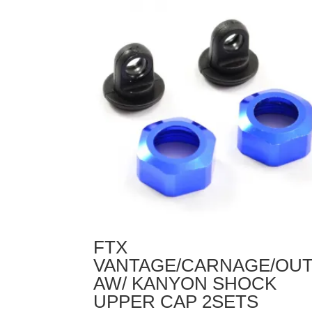
FTX
VANTAGE
/
CARNAGE
/
OUTLAW
/
BANZAI
GEARBOX
HOUSING
SET
FTX
VANTAGE/CARNAGE/OUT
AW/ KANYON SHOCK
UPPER CAP 2SETS