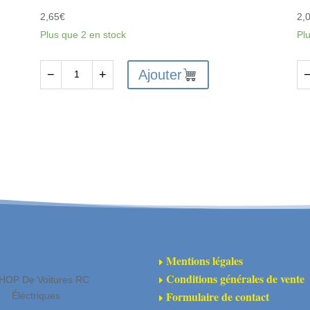
2,65
€
2,
Plus que 2 en stock
Pl
Ajouter
−
+
quantité
qu
de
de
FTX6226
FT
-
-
FTX
FT
VANTAGE
VA
/
R
CARNAGE
S
/
B
OUTLAW
2P
Mentions légales
E
/
Conditions générales de vente
HOP De Voitures RC
E
BANZAI
Formulaire de contact
Éléctriques
E
DIFF