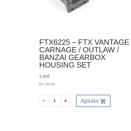
FTX6225 – FTX VANTAGE 
CARNAGE / OUTLAW /
BANZAI GEARBOX
HOUSING SET
3,60
€
En stock
Ajouter
−
+
quantité
de
FTX6225
-