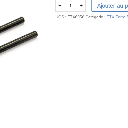
Ajouter au p
−
+
quantité
de
UGS :
FTX6956
Catégorie :
FTX Zorro 
FTX6956
-
FTX
ZORRO
REAR
SUSPENSION
ARM
PINS
(PR)