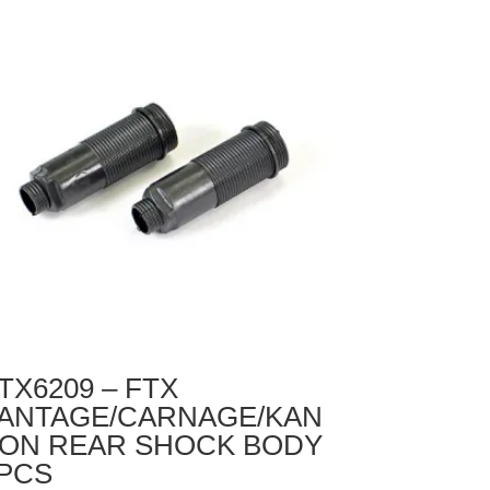
NZAI
FF
IVE
UP
CS
TX6209 – FTX
ANTAGE/CARNAGE/KAN
ON REAR SHOCK BODY
PCS