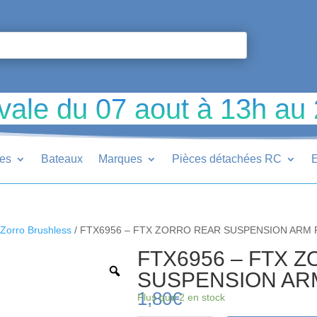
vale du 07 aout à 13h au
ues
Bateaux
Marques
Pièces détachées RC
E
Zorro Brushless
/ FTX6956 – FTX ZORRO REAR SUSPENSION ARM P
FTX6956 – FTX 
SUSPENSION ARM
1,80
€
Plus que 2 en stock