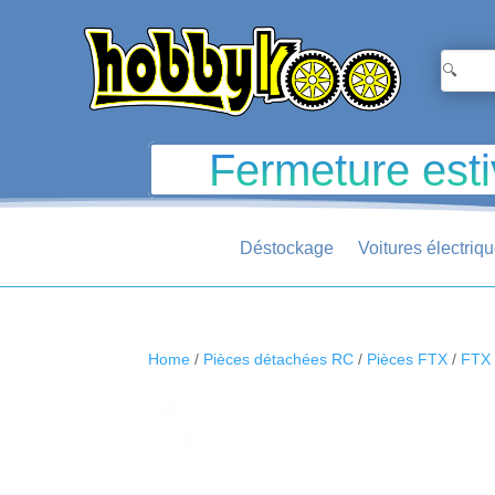
Fermeture esti
Déstockage
Voitures électriq
Home
/
Pièces détachées RC
/
Pièces FTX
/
FTX 