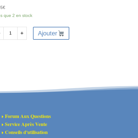
05
€
us que 2 en stock
Ajouter
−
+
antité
X6209
X
NTAGE/CARNAGE/KANYON
EAR
HOCK
ODY
CS
Forum Aux Questions
E
Service Après Vente
E
Conseils d'utilisation
E