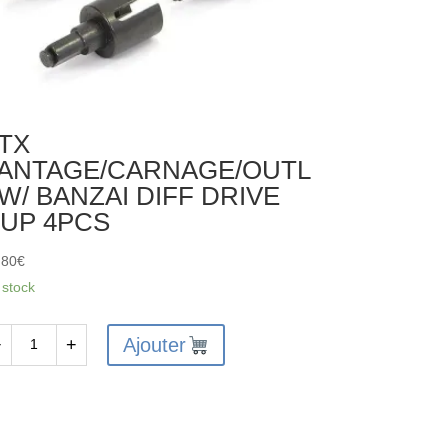
TX
ANTAGE/CARNAGE/OUTL
W/ BANZAI DIFF DRIVE
UP 4PCS
,80
€
 stock
Ajouter
−
+
antité
X
NTAGE/CARNAGE/OUTLAW/