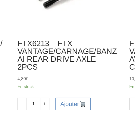
/
FTX6213 – FTX
F
VANTAGE/CARNAGE/BANZ
V
AI REAR DRIVE AXLE
A
2PCS
C
4,80
€
10
En stock
En
Ajouter
−
+
quantité
qu
de
de
FTX6213
FT
-
VA