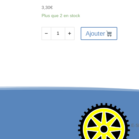
3,30
€
Plus que 2 en stock
Ajouter
−
+
quantité
de
FTX
VANTAGE/CARNAGE/OUTLAW/
KANYON
SHOCK
UPPER
CAP
2SETS
E-S