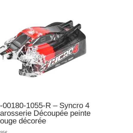
uronne
férentiel
T
ier
ulé
c
-00180-1055-R – Syncro 4
arosserie Découpée peinte
ouge décorée
,95
€