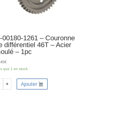
-00180-1261 – Couronne
e différentiel 46T – Acier
oulé – 1pc
,45
€
us que 1 en stock
Ajouter
−
+
antité
180-
61