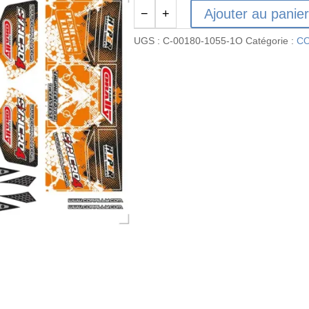
Ajouter au panie
−
+
quantité
de
UGS :
C-00180-1055-1O
Catégorie :
CO
C-
00180-
1055-
1O
-
Syncro
4
Planche
d'autocollants
Orange