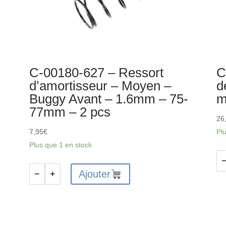
C-00180-627 – Ressort
C
d’amortisseur – Moyen –
d
Buggy Avant – 1.6mm – 75-
m
77mm – 2 pcs
26
7,95
€
Pl
Plus que 1 en stock
qu
Ajouter
−
+
quantité
de
de
C-
C-
00
00180-
12