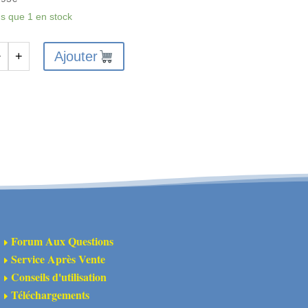
us que 1 en stock
Ajouter
−
+
antité
180-
55-
ncro
rosserie
Forum Aux Questions
E
coupée
Service Après Vente
E
inte
Conseils d'utilisation
E
uge
Téléchargements
E
corée