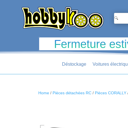
Fermeture esti
Déstockage
Voitures électriq
Home
/
Pièces détachées RC
/
Pièces CORALLY