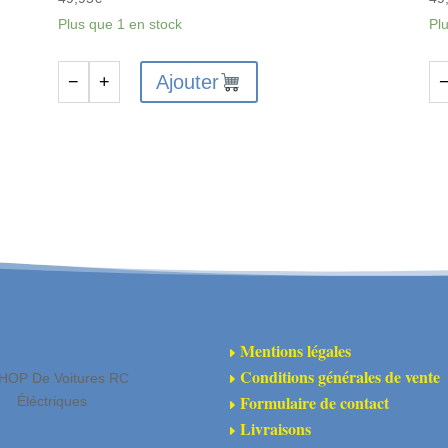
Plus que 1 en stock
Pl
Ajouter
−
+
quantité
qu
de
de
C-
C-
00180-
00
1055-
10
G
R
-
-
Syncro
Sy
4
4
Carosserie
Ca
Mentions légales
E
Découpée
Dé
Conditions générales de vente
HOP De Voitures RC
E
peinte
pe
Formulaire de contact
Éléctriques
E
Verte
Ro
Livraisons
E
décorée
dé