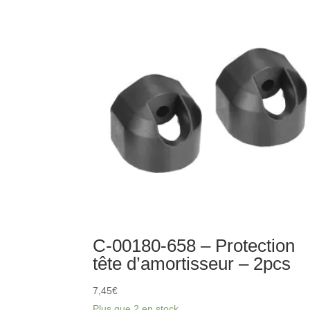
1B
-
Syncro
4
Carosserie
Découpée
peinte
bleue
décorée
C-00180-658 – Protection
tête d’amortisseur – 2pcs
7,45
€
Plus que 2 en stock