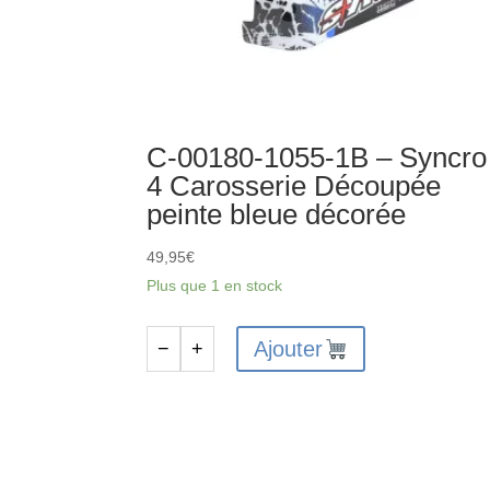
C-00180-1055-1B – Syncro
4 Carosserie Découpée
peinte bleue décorée
49,95
€
Plus que 1 en stock
Ajouter
−
+
quantité
de
C-
00180-
1055-