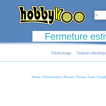
Fermeture esti
Déstockage
Voitures électriq
Home
/
Accessoires
/
Roues
/
Roues Team Corall