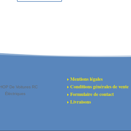
de
Ro
Ra
1/
Bl
-
FA
Mentions légales
E
Conditions générales de vente
HOP De Voitures RC
E
Formulaire de contact
Éléctriques
E
Livraisons
E