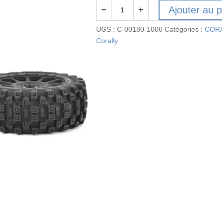
Ajouter au p
−
+
quantité
de
UGS :
C-00180-1006
Catégories :
COR
C-
Corally
00180-
1006
-
Roue
de
buggy
1/8
-
Scorpion
XTB
-
1
paire