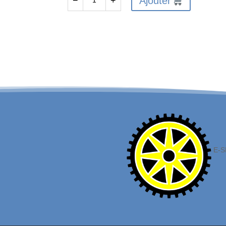
Ajouter
−
+
quantité
de
Roues
mousse
Attack
1/10
GP
Touring
42
shore
30mm
E-S
Arrière
-
C-
14705-
42