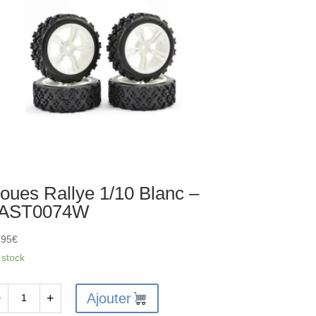
oues Rallye 1/10 Blanc –
AST0074W
,95
€
 stock
Ajouter
−
+
antité