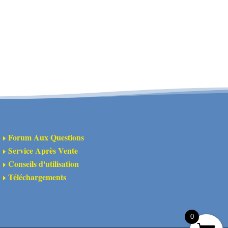
ues
llye
10
anc
ST0074W
Forum Aux Questions
E
Service Après Vente
E
Conseils d'utilisation
E
Téléchargements
E
0