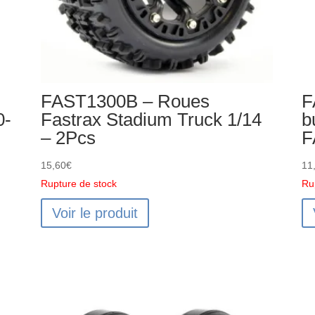
FAST1300B – Roues
F
0-
Fastrax Stadium Truck 1/14
b
– 2Pcs
F
15,60
€
11
Rupture de stock
Ru
Voir le produit