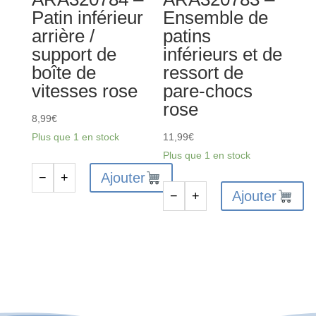
Patin inférieur
Ensemble de
arrière /
patins
support de
inférieurs et de
boîte de
ressort de
vitesses rose
pare-chocs
rose
8,99
€
Plus que 1 en stock
11,99
€
Plus que 1 en stock
Ajouter
−
+
quantité
Ajouter
−
+
de
quantité
ARA320784
de
-
ARA320783
Patin
-
inférieur
Ensemble
arrière
de
/
patins