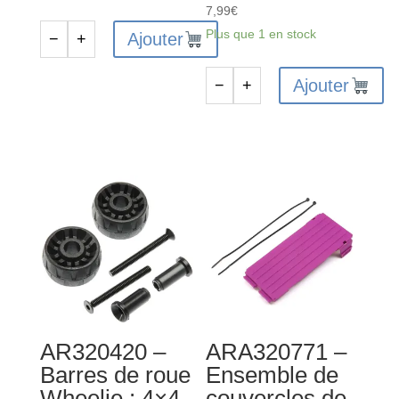
7,99
€
Plus que 1 en stock
Ajouter
−
+
quantité
de
Ajouter
−
+
ARA320782
quantité
-
de
Ensemble
ARA320770
de
-
pare-
Support
chocs
de
MT
patin
-
inférieur
rose
arrière/boîte
de
vitesses
AR320420 –
ARA320771 –
violet
Barres de roue
Ensemble de
Wheelie : 4×4
couvercles de