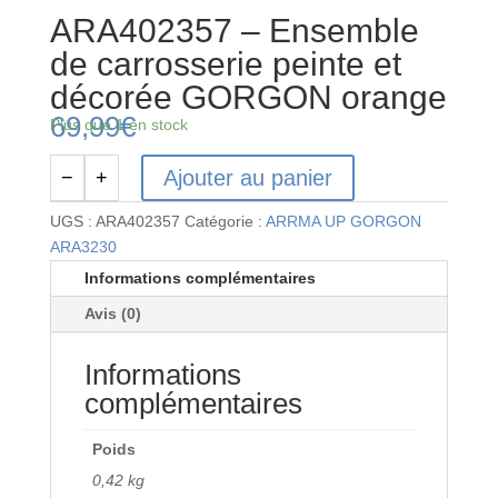
ARA402357 – Ensemble
de carrosserie peinte et
décorée GORGON orange
69,99
€
Plus que 1 en stock
Ajouter au panier
−
+
quantité
de
UGS :
ARA402357
Catégorie :
ARRMA UP GORGON
ARA402357
ARA3230
-
Informations complémentaires
Ensemble
Avis (0)
de
carrosserie
Informations
peinte
et
complémentaires
décorée
GORGON
Poids
orange
0,42 kg