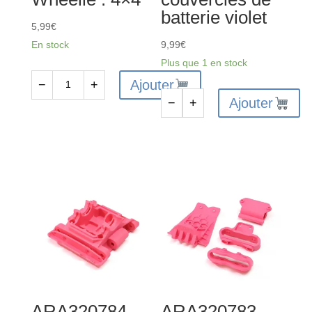
batterie violet
5,99
€
En stock
9,99
€
Plus que 1 en stock
Ajouter
−
+
quantité
Ajouter
−
+
de
quantité
AR320420
de
-
ARA320771
Barres
-
de
Ensemble
roue
de
Wheelie
couvercles
:
de
4x4
batterie
violet
ARA320784 –
ARA320783 –