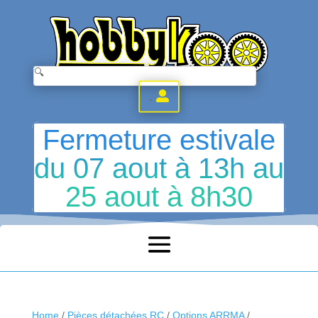
.
Fermeture estivale
du 07 aout à 13h au
25 aout à 8h30
Home
/
Pièces détachées RC
/
Options ARRMA
/