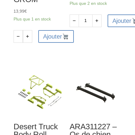
Plus que 2 en stock
13,99
€
Plus que 1 en stock
Ajouter
−
+
quantité
de
Ajouter
−
+
quantité
ARA311182
de
-
ARA-
Ensemble
1251
d'engrenages
-
d'entrée
Ensemble
de
ventilateur
et
de
support
Desert Truck
ARA311227 –
de
Body Roll
Os de chien
moteur