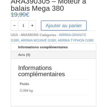
ARA390305 – Moteur à
balais Mega 380
19,99
€
En stock
Ajouter au panier
−
+
quantité
de
UGS :
ARA390305
Catégories :
ARRMA GRANITE
ARA390305
G380
,
ARRMA MOJAVE G380
,
ARRMA TYPHON G380
-
Informations complémentaires
Moteur
Avis (0)
à
balais
Informations
Mega
380
complémentaires
Poids
0,084 kg