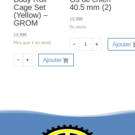
Cage Set
40.5 mm (2)
:
(Yellow) –
GROM
13,99
€
GROM
En stock
13,99
€
Plus que 1 en stock
Ajouter
−
+
quantité
de
Ajouter
−
+
quantité
ARA311227
de
-
Desert
Os
Truck
de
Body
chien
Roll
40.5
Cage
mm
Set
(2)
(Yellow)
-