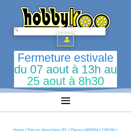
.
Fermeture estivale
du 07 aout à 13h au
25 aout à 8h30
Home
/
Pièces détachées RC
/
Pièces ARRMA
/
GROM
/