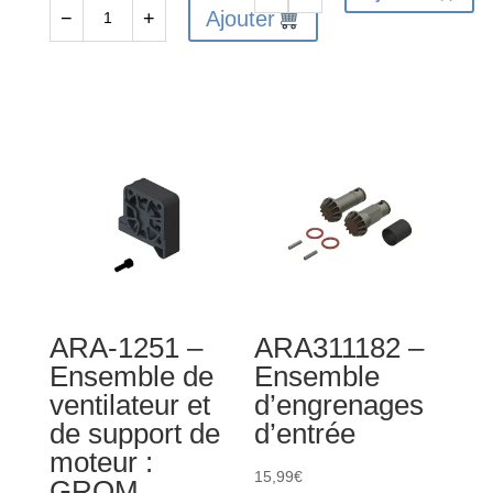
quantité
Ajouter
−
+
quantité
de
de
Composite
Desert
Chassis
Truck
(204mm)
Body
-
Roll
GROM
Cage
Set
(Red)
-
GROM
ARA-1251 –
ARA311182 –
Ensemble de
Ensemble
ventilateur et
d’engrenages
de support de
d’entrée
moteur :
15,99
€
GROM