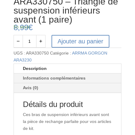
ARA330750 – Triangle de
suspension inférieurs
avant (1 paire)
8,99
€
En stock
Ajouter au panier
−
+
quantité
de
UGS :
ARA330750
Catégorie :
ARRMA GORGON
ARA330750
ARA3230
-
Description
Triangle
Informations complémentaires
de
suspension
Avis (0)
inférieurs
avant
Détails du produit
(1
paire)
Ces bras de suspension inférieurs avant sont
la pièce de rechange parfaite pour vos articles
de kit.