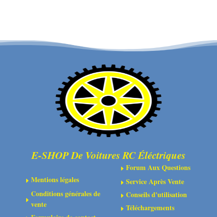
Moyeu
-
arrière
Rondelle
(2)
3x8x0.5
:
mm
4x4
(10)
E-SHOP De Voitures RC Éléctriques
Forum Aux Questions
E
Mentions légales
Service Après Vente
E
E
Conditions générales de
Conseils d'utilisation
E
E
vente
Téléchargements
E