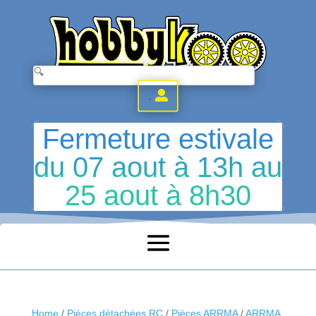
.
Fermeture estivale
du 07 aout à 13h au
25 aout à 8h30
Home
/
Pièces détachées RC
/
Pièces ARRMA
/
ARRMA