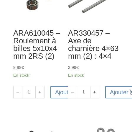
(4)
5x8x2.5
mm
4x4
(2)
ARA610045 –
AR330457 –
Roulement à
Axe de
billes 5x10x4
charnière 4×63
mm 2RS (2)
mm (2) : 4×4
9,99
€
3,99
€
En stock
En stock
Ajouter
Ajouter
−
+
−
+
quantité
quantité
de
de
ARA610045
AR330457
-
-
Roulement
Axe