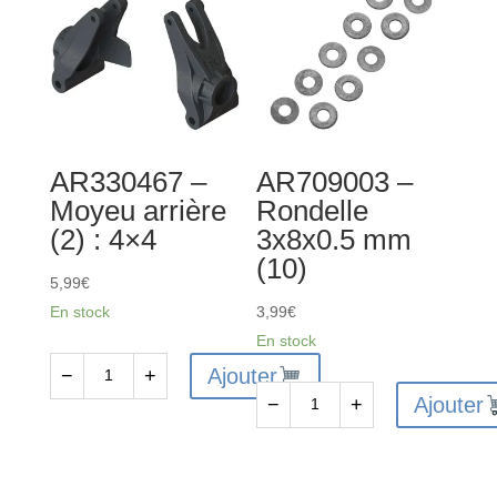
à
de
billes
charnière
5x10x4
4x63
mm
mm
2RS
(2)
(2)
:
AR330467 –
AR709003 –
4x4
Moyeu arrière
Rondelle
(2) : 4×4
3x8x0.5 mm
(10)
5,99
€
En stock
3,99
€
En stock
Ajouter
−
+
quantité
Ajouter
−
+
de
quantité
AR330467
de
-
AR709003