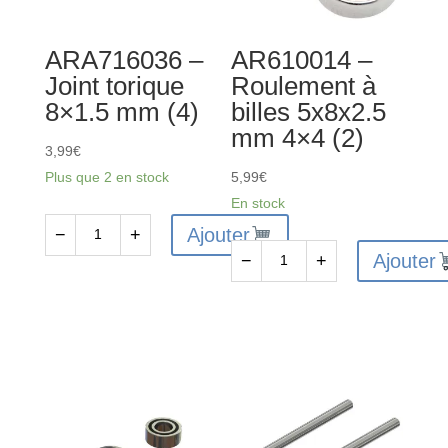
ARA716036 –
AR610014 –
Joint torique
Roulement à
8×1.5 mm (4)
billes 5x8x2.5
mm 4×4 (2)
3,99
€
Plus que 2 en stock
5,99
€
En stock
Ajouter
−
+
quantité
Ajouter
−
+
de
quantité
ARA716036
de
-
AR610014
Joint
-
torique
Roulement
8x1.5
à
mm
billes