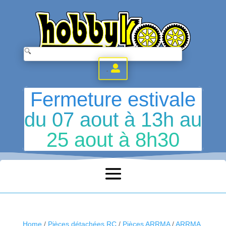
.
Fermeture estivale
du 07 aout à 13h au
25 aout à 8h30
Home
/
Pièces détachées RC
/
Pièces ARRMA
/
ARRMA