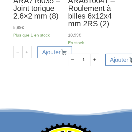
ARA716035 –
ARA610041 –
composites
Joint torique
Roulement à
(2
2.6×2 mm (8)
billes 6x12x4
amortisseurs)
mm 2RS (2)
5,99
€
Plus que 1 en stock
10,99
€
En stock
Ajouter
−
+
quantité
Ajouter
−
+
de
quantité
ARA716035
de
-
ARA610041
Joint
-
torique
Roulement
2.6x2
à
mm
billes
(8)
6x12x4
mm