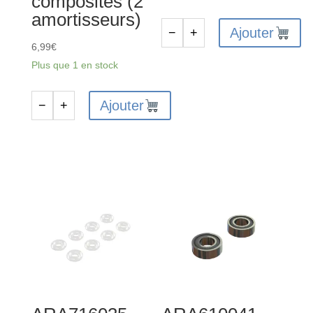
composites (2
amortisseurs)
Ajouter
−
+
quantité
6,99
€
de
Plus que 1 en stock
AR724303
-
Ajouter
−
+
quantité
Vis
de
de
AR330451
réglage
-
3x3
Jeu
mm
de
(10)
joints
toriques
pour
pièces
d'amortisseurs