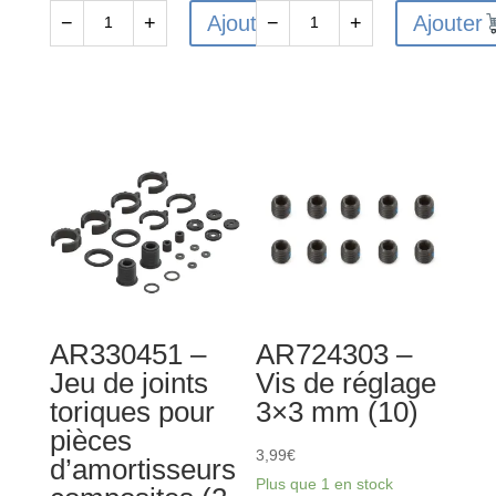
Ajouter
Ajouter
−
+
−
+
quantité
quantité
de
de
AR310875
AR709003
-
-
Joint
Rondelle
de
3x8x0.5
différentiel
mm
(2)
(10)
:
4x4
BLX
AR330451 –
AR724303 –
Jeu de joints
Vis de réglage
toriques pour
3×3 mm (10)
pièces
3,99
€
d’amortisseurs
Plus que 1 en stock