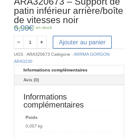
ARA320673 – Support de
patin inférieur arrière/boîte
de vitesses noir
6,99
€
Plus que 2 en stock
Ajouter au panier
−
+
quantité
de
UGS :
ARA320673
Catégorie :
ARRMA GORGON
ARA320673
ARA3230
-
Informations complémentaires
Support
Avis (0)
de
patin
Informations
inférieur
arrière/boîte
complémentaires
de
vitesses
Poids
noir
0,057 kg