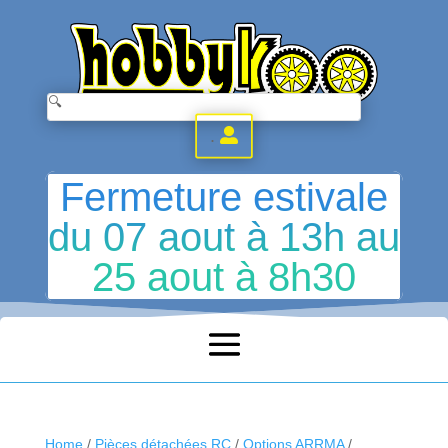
.
Fermeture estivale
du 07 aout à 13h au
25 aout à 8h30
Home
/
Pièces détachées RC
/
Options ARRMA
/