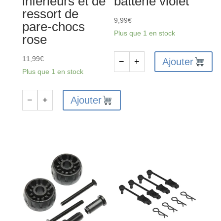
inférieurs et de
batterie violet
ressort de
9,99
€
pare-chocs
Plus que 1 en stock
rose
11,99
€
Ajouter
−
+
quantité
Plus que 1 en stock
de
ARA320771
Ajouter
−
+
quantité
-
de
Ensemble
ARA320783
de
-
couvercles
Ensemble
de
de
batterie
patins
violet
inférieurs
et