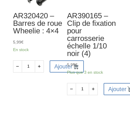
de
ressort
AR320420 –
AR390165 –
de
Barres de roue
Clip de fixation
pare-
Wheelie : 4×4
pour
chocs
carrosserie
rose
5,99
€
échelle 1/10
En stock
noir (4)
5,99
€
Ajouter
−
+
quantité
Plus que 3 en stock
de
AR320420
Ajouter
−
+
-
quantité
Barres
de
de
AR390165
roue
-
Wheelie
Clip