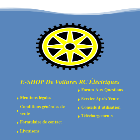
:
de
4x4
fixation
pour
carrosserie
échelle
1/10
noir
(4)
E-SHOP De Voitures RC Éléctriques
Forum Aux Questions
E
Mentions légales
Service Après Vente
E
E
Conditions générales de
Conseils d'utilisation
E
E
vente
Téléchargements
E
Formulaire de contact
E
Livraisons
E