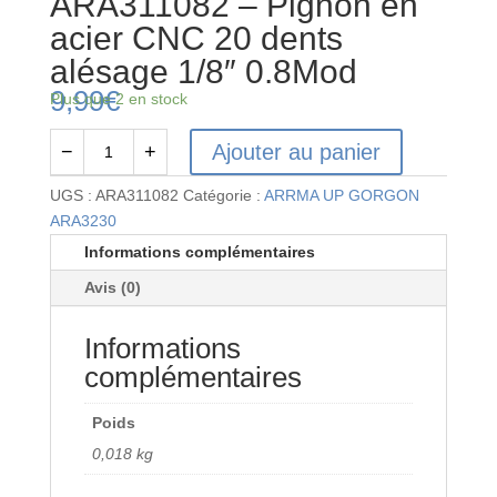
ARA311082 – Pignon en
acier CNC 20 dents
alésage 1/8″ 0.8Mod
9,99
€
Plus que 2 en stock
Ajouter au panier
−
+
quantité
de
UGS :
ARA311082
Catégorie :
ARRMA UP GORGON
ARA311082
ARA3230
-
Informations complémentaires
Pignon
Avis (0)
en
acier
Informations
CNC
20
complémentaires
dents
alésage
Poids
1/8"
0,018 kg
0.8Mod