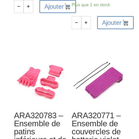
Plus que 1 en stock
Ajouter
−
+
quantité
de
Ajouter
−
+
ARA320793
quantité
-
de
Ensemble
ARA320770
de
-
couvercle
Support
de
de
batterie
patin
vert
inférieur
arrière/boîte
de
vitesses
ARA320783 –
ARA320771 –
violet
Ensemble de
Ensemble de
patins
couvercles de