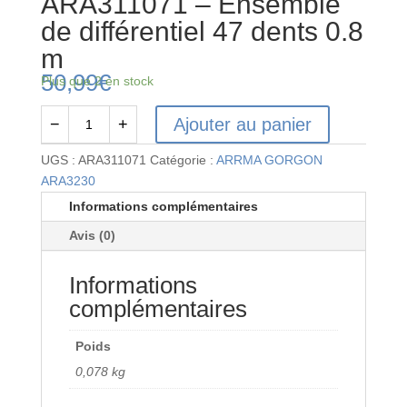
ARA311071 – Ensemble
de différentiel 47 dents 0.8
m
50,99
€
Plus que 2 en stock
Ajouter au panier
−
+
quantité
de
UGS :
ARA311071
Catégorie :
ARRMA GORGON
ARA311071
ARA3230
-
Informations complémentaires
Ensemble
Avis (0)
de
différentiel
Informations
47
dents
complémentaires
0.8
m
Poids
0,078 kg