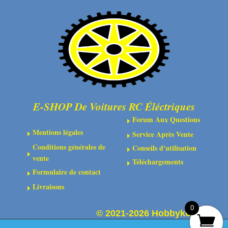
cylindrique
2.5x12
mm
(10)
E-SHOP De Voitures RC Éléctriques
Forum Aux Questions
E
Mentions légales
Service Après Vente
E
E
Conditions générales de
Conseils d'utilisation
E
E
vente
Téléchargements
E
Formulaire de contact
E
Livraisons
E
0
©
2021-2026 Hobbykoo