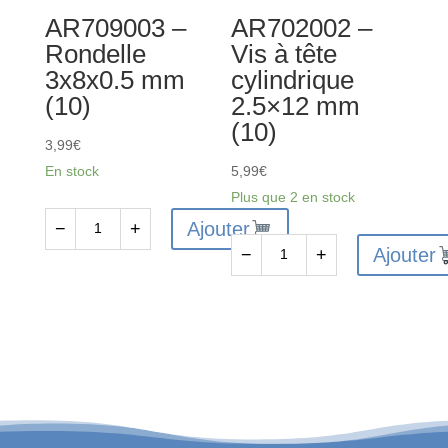
:
AR709003 –
AR702002 –
4x4
Rondelle
Vis à tête
3x8x0.5 mm
cylindrique
(10)
2.5×12 mm
(10)
3,99
€
En stock
5,99
€
Plus que 2 en stock
Ajouter
−
+
quantité
Ajouter
−
+
de
quantité
AR709003
de
-
AR702002
Rondelle
-
3x8x0.5
Vis
mm
à
(10)
tête