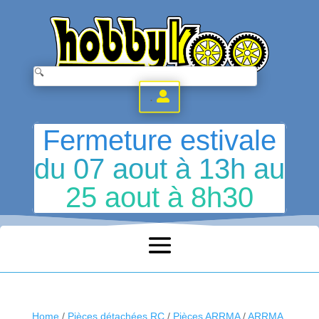
.
Fermeture estivale
du 07 aout à 13h au
25 aout à 8h30
Home
/
Pièces détachées RC
/
Pièces ARRMA
/
ARRMA