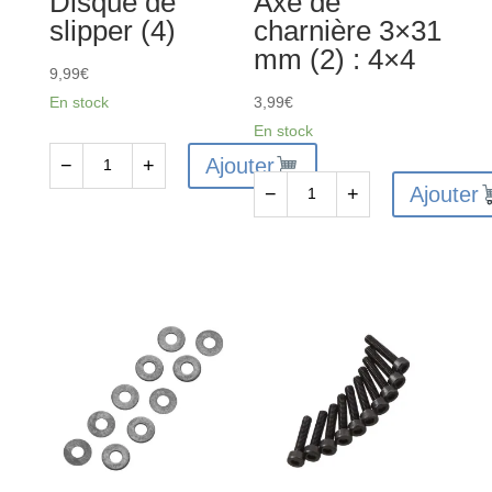
Disque de
Axe de
(2)
slipper (4)
charnière 3×31
:
mm (2) : 4×4
4x4
9,99
€
En stock
3,99
€
En stock
Ajouter
−
+
quantité
Ajouter
−
+
de
quantité
ARA310994
de
-
AR330468
Disque
-
de
Axe
slipper
de
(4)
charnière
3x31
mm
(2)