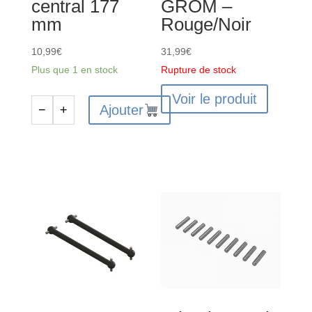
central 177
GROM –
mm
Rouge/Noir
10,99
€
31,99
€
Plus que 1 en stock
Rupture de stock
Voir le produit
Ajouter
−
+
quantité
de
ARA311224
-
Arbre
de
transmission
central
177
mm