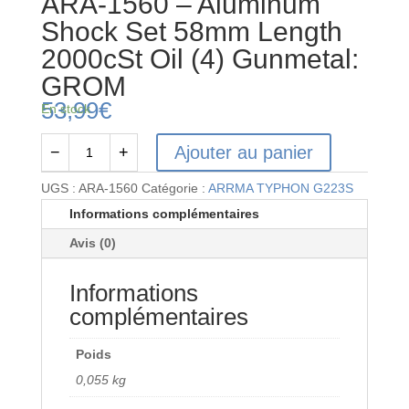
ARA-1560 – Aluminum
Shock Set 58mm Length
2000cSt Oil (4) Gunmetal:
GROM
53,99
€
En stock
Ajouter au panier
−
+
quantité
de
UGS :
ARA-1560
Catégorie :
ARRMA TYPHON G223S
ARA-
Informations complémentaires
1560
Avis (0)
-
Aluminum
Informations
Shock
Set
complémentaires
58mm
Length
Poids
2000cSt
0,055 kg
Oil