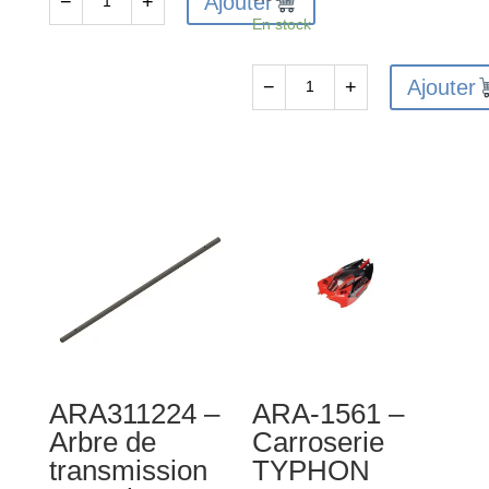
Ajouter
−
+
quantité
En stock
de
ARA320811
Ajouter
−
+
-
quantité
Ensemble
de
de
ARA-
pare-
1495
chocs
-
(2)
Ensemble
d'embouts
de
tige
d'amortisseur
:
ARA311224 –
ARA-1561 –
GROM
Arbre de
Carroserie
transmission
TYPHON