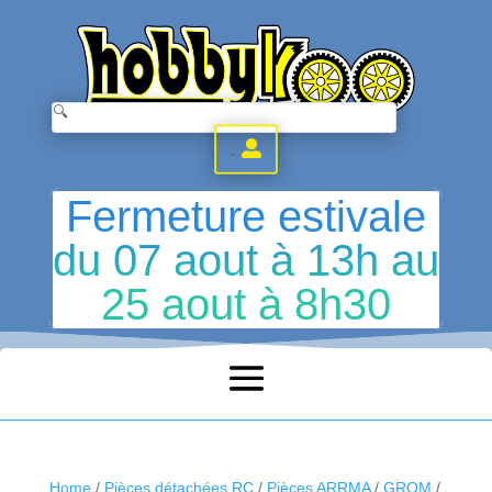
.
Fermeture estivale
du 07 aout à 13h au
25 aout à 8h30
Home
/
Pièces détachées RC
/
Pièces ARRMA
/
GROM
/