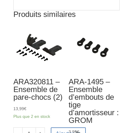
(4)
Gunmetal:
Produits similaires
GROM
ARA320811 –
ARA-1495 –
Ensemble de
Ensemble
pare-chocs (2)
d’embouts de
tige
13,99
€
d’amortisseur :
Plus que 2 en stock
GROM
3,99
€