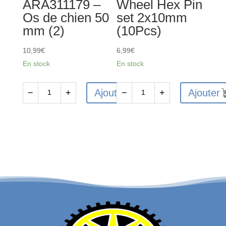
ARA311179 –
Wheel Hex Pin
Os de chien 50
set 2x10mm
mm (2)
(10Pcs)
10,99
€
6,99
€
En stock
En stock
Ajouter
Ajouter
−
+
−
+
quantité
quantité
de
de
ARA311179
Wheel
-
Hex
Os
Pin
de
set
chien
2x10mm
50
(10Pcs)
mm
(2)