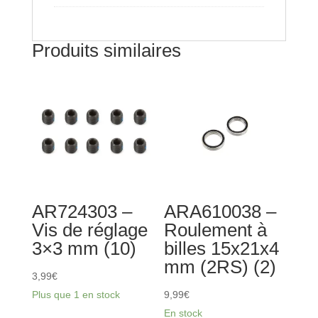
clip
1/10
Produits similaires
AR724303 –
ARA610038 –
Vis de réglage
Roulement à
3×3 mm (10)
billes 15x21x4
mm (2RS) (2)
3,99
€
Plus que 1 en stock
9,99
€
En stock