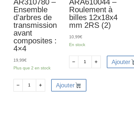
AR310780 –
ARA610044 –
4x40
Ensemble
Roulement à
mm
d’arbres de
billes 12x18x4
4x4
transmission
mm 2RS (2)
(4)
avant
10,99
€
composites :
En stock
4×4
19,99
€
Ajouter
−
+
quantité
Plus que 2 en stock
de
ARA610044
Ajouter
−
+
quantité
-
de
Roulement
AR310780
à
-
billes
Ensemble
12x18x4
d'arbres
mm