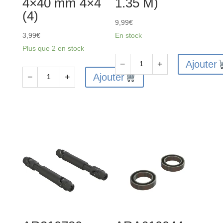
4×40 mm 4×4
1.35 M)
(4)
9,99
€
3,99
€
En stock
Plus que 2 en stock
Ajouter
−
+
quantité
Ajouter
−
+
quantité
de
de
ARA311153
AR722440
-
-
Engrenage
Vis
d'entrée
à
en
métaux
métal
à
(13T
tête
1.35
plate
M)
hexagonale