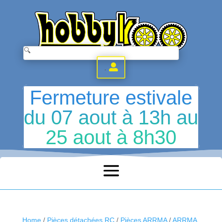
.
Fermeture estivale
du 07 aout à 13h au
25 aout à 8h30
Home
/
Pièces détachées RC
/
Pièces ARRMA
/
ARRMA