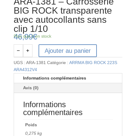
ARA-1381 – Carrosserie
BIG ROCK transparente
avec autocollants sans
clip 1/10
46,99
€
Plus que 1 en stock
Ajouter au panier
−
+
quantité
de
UGS :
ARA-1381
Catégorie :
ARRMA BIG ROCK 223S
ARA-
ARA4312V4
1381
Informations complémentaires
-
Avis (0)
Carrosserie
BIG
Informations
ROCK
transparente
complémentaires
avec
autocollants
Poids
sans
0,275 kg