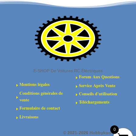
de
2RS
transmission
(2)
avant
composites
:
4x4
E-SHOP De Voitures RC Éléctriques
Forum Aux Questions
E
Mentions légales
Service Après Vente
E
E
Conditions générales de
Conseils d'utilisation
E
E
vente
Téléchargements
E
Formulaire de contact
E
Livraisons
E
0
©
2021-2026 Hobbykoo