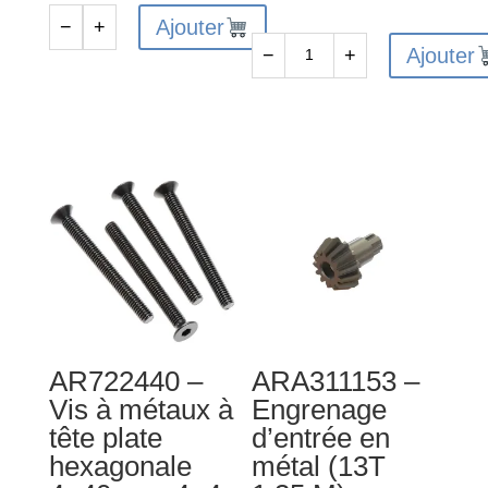
Ajouter
−
+
quantité
Ajouter
−
+
de
quantité
AR724303
de
-
ARA610038
Vis
-
de
Roulement
réglage
à
3x3
billes
mm
15x21x4
(10)
mm
(2RS)
(2)
AR722440 –
ARA311153 –
Vis à métaux à
Engrenage
tête plate
d’entrée en
hexagonale
métal (13T