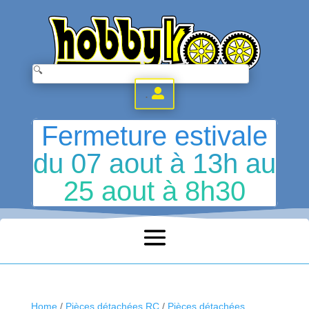
.
Fermeture estivale
du 07 aout à 13h au
25 aout à 8h30
Home
/
Pièces détachées RC
/
Pièces détachées