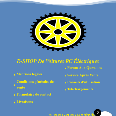
en
en
acier
acier
10.9
12.9
bruni
bruni
-
-
Tête
Tête
fraisée
cylindrique
-
-
Six-
Six-
E-SHOP De Voitures RC Éléctriques
pans
pans
Forum Aux Questions
E
Mentions légales
Service Après Vente
E
E
Conditions générales de
Conseils d'utilisation
E
E
vente
Téléchargements
E
Formulaire de contact
E
Livraisons
E
0
©
2021-2026 Hobbykoo