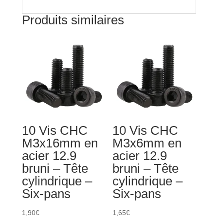
-
Produits similaires
Six-
pans
10 Vis CHC
10 Vis CHC
M3x16mm en
M3x6mm en
acier 12.9
acier 12.9
bruni – Tête
bruni – Tête
cylindrique –
cylindrique –
Six-pans
Six-pans
1,90
€
1,65
€