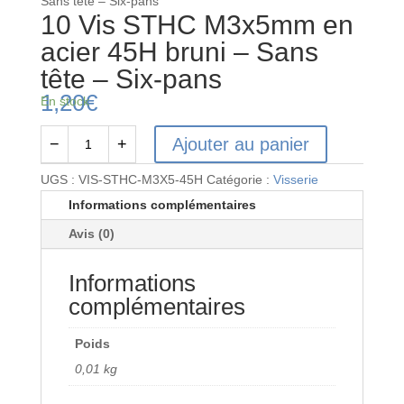
Sans tête – Six-pans
10 Vis STHC M3x5mm en
acier 45H bruni – Sans
tête – Six-pans
1,20
€
En stock
Ajouter au panier
−
+
quantité
de
UGS :
VIS-STHC-M3X5-45H
Catégorie :
Visserie
10
Informations complémentaires
Vis
Avis (0)
STHC
M3x5mm
Informations
en
acier
complémentaires
45H
bruni
Poids
-
0,01 kg
Sans
tête