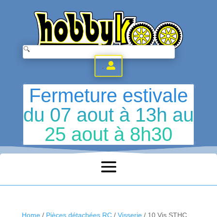
.
Fermeture estivale
du 07 aout à 13h au
25 aout à 8h30
Home
/
Pièces détachées RC
/
Visserie
/ 10 Vis STHC