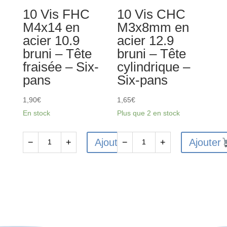
-
-
10 Vis FHC
10 Vis CHC
Tête
Tête
M4x14 en
M3x8mm en
cylindrique
cylindrique
acier 10.9
acier 12.9
-
-
bruni – Tête
bruni – Tête
Six-
Six-
fraisée – Six-
cylindrique –
pans
pans
pans
Six-pans
1,90
€
1,65
€
En stock
Plus que 2 en stock
Ajouter
Ajouter
−
+
−
+
quantité
quantité
de
de
10
10
Vis
Vis
FHC
CHC
M4x14
M3x8mm