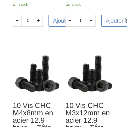
En stock
En stock
Ajouter
Ajouter
−
+
−
+
quantité
quantité
de
de
10
10
Vis
Vis
CHC
CHC
M3x16mm
M3x6mm
en
en
acier
acier
12.9
12.9
bruni
bruni
-
-
10 Vis CHC
10 Vis CHC
Tête
Tête
M4x8mm en
M3x12mm en
cylindrique
cylindrique
acier 12.9
acier 12.9
-
-