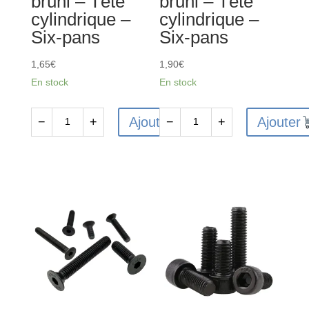
bruni – Tête
bruni – Tête
Six-
Six-
cylindrique –
cylindrique –
pans
pans
Six-pans
Six-pans
1,65
€
1,90
€
En stock
En stock
Ajouter
Ajouter
−
+
−
+
quantité
quantité
de
de
10
10
Vis
Vis
CHC
CHC
M4x8mm
M3x12mm
en
en
acier
acier
12.9
12.9
bruni
bruni