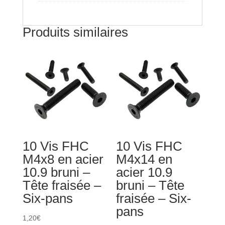
bombée
-
Produits similaires
Six-
pans
10 Vis FHC
10 Vis FHC
M4x8 en acier
M4x14 en
10.9 bruni –
acier 10.9
Tête fraisée –
bruni – Tête
Six-pans
fraisée – Six-
pans
1,20
€