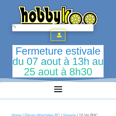
.
Fermeture estivale
du 07 aout à 13h au
25 aout à 8h30
Home
/
Pièces détachées RC
/
Visserie
/ 10 Vis BHC