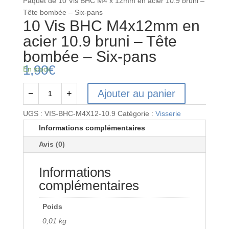
Paquet de 10 Vis BHC M4 x 12mm en acier 10.9 bruni –
Tête bombée – Six-pans
10 Vis BHC M4x12mm en
acier 10.9 bruni – Tête
bombée – Six-pans
1,90
€
En stock
Ajouter au panier
−
+
quantité
de
UGS :
VIS-BHC-M4X12-10.9
Catégorie :
Visserie
10
Informations complémentaires
Vis
Avis (0)
BHC
M4x12mm
Informations
en
acier
complémentaires
10.9
bruni
Poids
-
0,01 kg
Tête