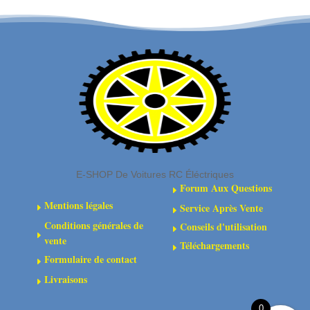
en
en
acier
acier
12.9
10.9
bruni
bruni
-
-
Tête
Tête
cylindrique
fraisée
-
-
Six-
Six-
E-SHOP De Voitures RC Éléctriques
pans
pans
Forum Aux Questions
E
Mentions légales
Service Après Vente
E
E
Conditions générales de
Conseils d'utilisation
E
E
vente
Téléchargements
E
Formulaire de contact
E
Livraisons
E
0