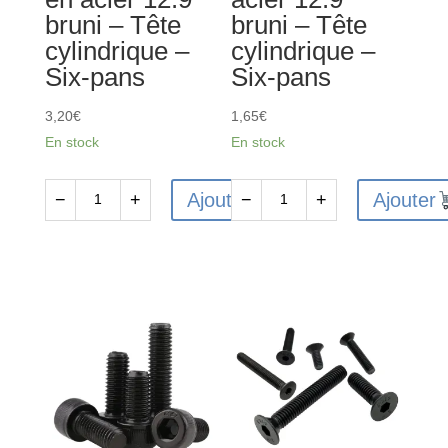
bruni – Tête
bruni – Tête
pans
Six-
cylindrique –
cylindrique –
pans
Six-pans
Six-pans
3,20
€
1,65
€
En stock
En stock
Ajouter
Ajouter
−
+
−
+
quantité
quantité
de
de
10
10
Vis
Vis
CHC
CHC
M2.5x20mm
M4x12mm
en
en
acier
acier
12.9
12.9
bruni
bruni