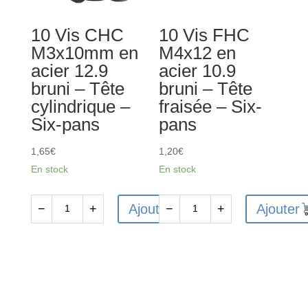
-
-
10 Vis CHC
10 Vis FHC
Tête
Tête
M3x10mm en
M4x12 en
cylindrique
cylindrique
acier 12.9
acier 10.9
-
-
bruni – Tête
bruni – Tête
Six-
Six-
cylindrique –
fraisée – Six-
pans
pans
Six-pans
pans
1,65
€
1,20
€
En stock
En stock
Ajouter
Ajouter
−
+
−
+
quantité
quantité
de
de
10
10
Vis
Vis
CHC
FHC
M3x10mm
M4x12