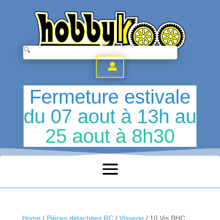
.
Fermeture estivale
du 07 aout à 13h au
25 aout à 8h30
Home
/
Pièces détachées RC
/
Visserie
/ 10 Vis BHC