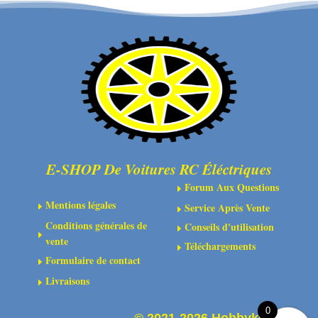
en
en
acier
acier
12.9
12.9
bruni
bruni
-
-
Tête
Tête
cylindrique
cylindrique
-
-
Six-
Six-
E-SHOP De Voitures RC Éléctriques
pans
pans
Forum Aux Questions
E
Mentions légales
Service Après Vente
E
E
Conditions générales de
Conseils d'utilisation
E
E
vente
Téléchargements
E
Formulaire de contact
E
Livraisons
E
0
©
2021-2026 Hobbykoo