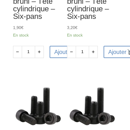
bruni – Tête
bruni – Tête
Six-
Six-
cylindrique –
cylindrique –
pans
pans
Six-pans
Six-pans
1,90
€
3,20
€
En stock
En stock
Ajouter
Ajouter
−
+
−
+
quantité
quantité
de
de
10
10
Vis
Vis
CHC
CHC
M3x16mm
M2.5x20mm
en
en
acier
acier
12.9
12.9
bruni
bruni