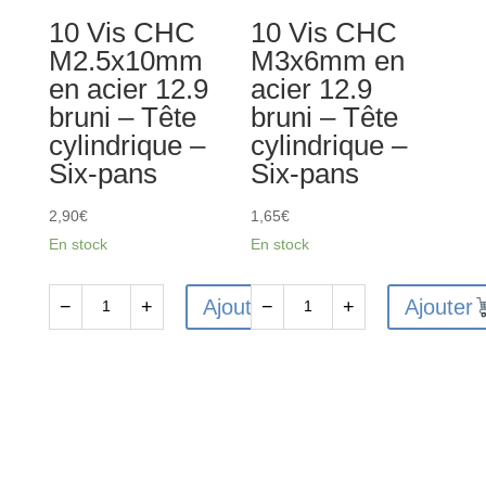
-
-
10 Vis CHC
10 Vis CHC
Tête
Tête
M2.5x10mm
M3x6mm en
cylindrique
cylindrique
en acier 12.9
acier 12.9
-
-
bruni – Tête
bruni – Tête
Six-
Six-
cylindrique –
cylindrique –
pans
pans
Six-pans
Six-pans
2,90
€
1,65
€
En stock
En stock
Ajouter
Ajouter
−
+
−
+
quantité
quantité
de
de
10
10
Vis
Vis
CHC
CHC
M2.5x10mm
M3x6mm