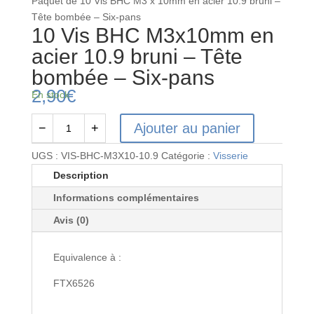
Paquet de 10 Vis BHC M3 x 10mm en acier 10.9 bruni –
Tête bombée – Six-pans
10 Vis BHC M3x10mm en
acier 10.9 bruni – Tête
bombée – Six-pans
2,90
€
En stock
Ajouter au panier
−
+
quantité
de
UGS :
VIS-BHC-M3X10-10.9
Catégorie :
Visserie
10
Description
Vis
Informations complémentaires
BHC
M3x10mm
Avis (0)
en
acier
Equivalence à :
10.9
bruni
FTX6526
-
Tête