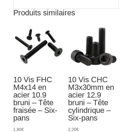
bombée
Produits similaires
-
Six-
pans
10 Vis FHC
10 Vis CHC
M4x14 en
M3x30mm en
acier 10.9
acier 12.9
bruni – Tête
bruni – Tête
fraisée – Six-
cylindrique –
pans
Six-pans
1,90
€
2,20
€