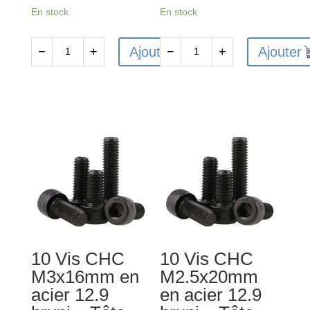
En stock
En stock
Ajouter
Ajouter
−
+
−
+
quantité
quantité
de
de
10
10
Vis
Vis
FHC
CHC
M4x14
M3x30mm
en
en
acier
acier
10.9
12.9
bruni
bruni
-
-
10 Vis CHC
10 Vis CHC
Tête
Tête
M3x16mm en
M2.5x20mm
fraisée
cylindrique
acier 12.9
en acier 12.9
-
-