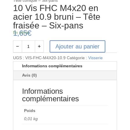
Tête conique – Six-pans
10 Vis FHC M4x20 en
acier 10.9 bruni – Tête
fraisée – Six-pans
1,65
€
En stock
Ajouter au panier
−
+
quantité
de
UGS :
VIS-FHC-M4X20-10.9
Catégorie :
Visserie
10
Informations complémentaires
Vis
Avis (0)
FHC
M4x20
Informations
en
acier
complémentaires
10.9
bruni
Poids
-
0,01 kg
Tête
fraisée