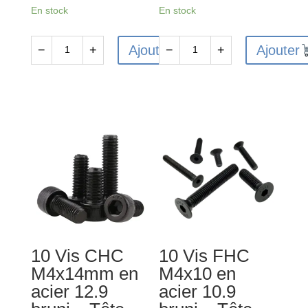
En stock
En stock
Ajouter
Ajouter
−
+
−
+
quantité
quantité
de
de
10
10
Vis
Vis
CHC
CHC
M4x8mm
M3x6mm
en
en
acier
acier
12.9
12.9
bruni
bruni
-
-
10 Vis CHC
10 Vis FHC
Tête
Tête
M4x14mm en
M4x10 en
cylindrique
cylindrique
acier 12.9
acier 10.9
-
-