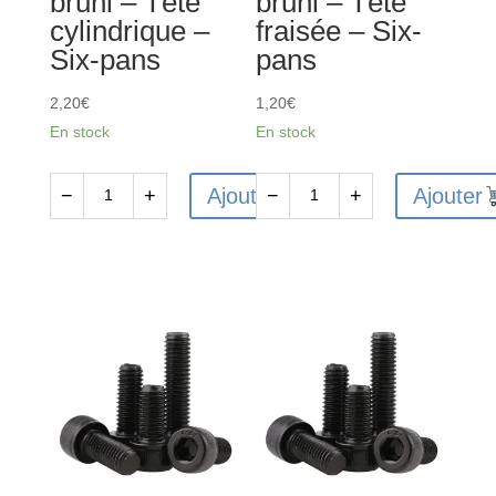
bruni – Tête
bruni – Tête
Six-
Six-
cylindrique –
fraisée – Six-
pans
pans
Six-pans
pans
2,20
€
1,20
€
En stock
En stock
Ajouter
Ajouter
−
+
−
+
quantité
quantité
de
de
10
10
Vis
Vis
CHC
FHC
M4x14mm
M4x10
en
en
acier
acier
12.9
10.9
bruni
bruni