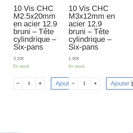
-
-
10 Vis CHC
10 Vis CHC
Tête
Tête
M2.5x20mm
M3x12mm en
cylindrique
fraisée
en acier 12.9
acier 12.9
-
-
bruni – Tête
bruni – Tête
Six-
Six-
cylindrique –
cylindrique –
pans
pans
Six-pans
Six-pans
3,20
€
1,90
€
En stock
En stock
Ajouter
Ajouter
−
+
−
+
quantité
quantité
de
de
10
10
Vis
Vis
CHC
CHC
M2.5x20mm
M3x12mm