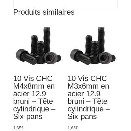
-
Produits similaires
Six-
pans
10 Vis CHC
10 Vis CHC
M4x8mm en
M3x6mm en
acier 12.9
acier 12.9
bruni – Tête
bruni – Tête
cylindrique –
cylindrique –
Six-pans
Six-pans
1,65
€
1,65
€