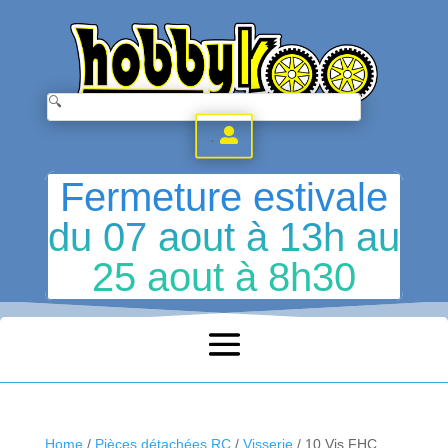
.
Fermeture estivale
du 07 aout à 13h au
25 aout à 8h30
Home
/
Pièces détachées RC
/
Visserie
/ 10 Vis FHC