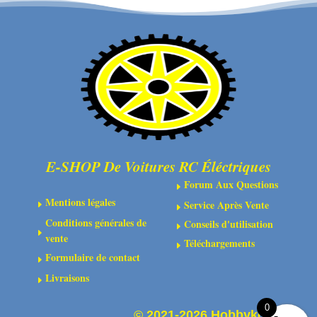
en
en
acier
acier
12.9
12.9
bruni
bruni
-
-
Tête
Tête
cylindrique
cylindrique
-
-
Six-
Six-
E-SHOP De Voitures RC Éléctriques
pans
pans
Forum Aux Questions
E
Mentions légales
Service Après Vente
E
E
Conditions générales de
Conseils d'utilisation
E
E
vente
Téléchargements
E
Formulaire de contact
E
Livraisons
E
0
©
2021-2026 Hobbykoo