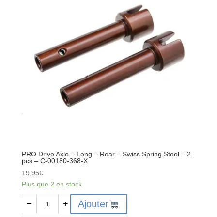
PRO Drive Axle – Long – Rear – Swiss Spring Steel – 2
pcs – C-00180-368-X
19,95
€
Plus que 2 en stock
quantité
Ajouter
−
+
de