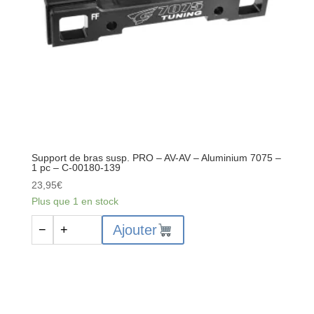
-
Aluminium
7075
-
1
pc
-
C-
00180-
140
Support de bras susp. PRO – AV-AV – Aluminium 7075 –
1 pc – C-00180-139
23,95
€
Plus que 1 en stock
quantité
Ajouter
−
+
de
Support
de
bras
susp.