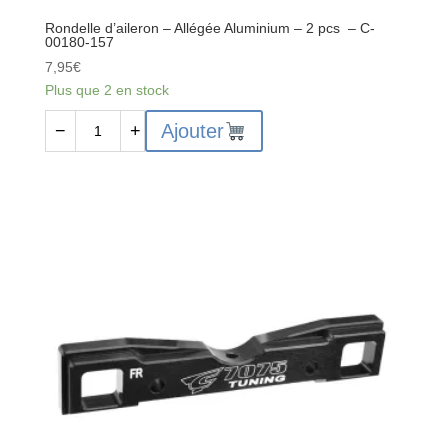
pcs
Rondelle d’aileron – Allégée Aluminium – 2 pcs – C-
-
00180-157
C-
7,95
€
00180-
Plus que 2 en stock
286
quantité
Ajouter
−
+
de
Rondelle
d’aileron
-
Allégée
Aluminium
-
2
pcs
-
C-
00180-
157