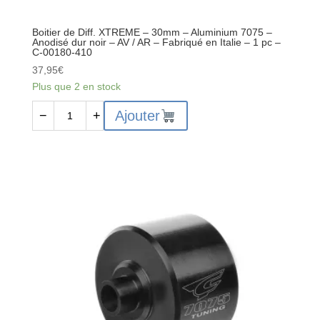
Boitier de Diff. XTREME – 30mm – Aluminium 7075 –
Anodisé dur noir – AV / AR – Fabriqué en Italie – 1 pc –
C-00180-410
37,95
€
Plus que 2 en stock
quantité
Ajouter
−
+
de
Boitier
de
Diff.
XTREME
-
30mm
-
Aluminium
7075
-
Anodisé