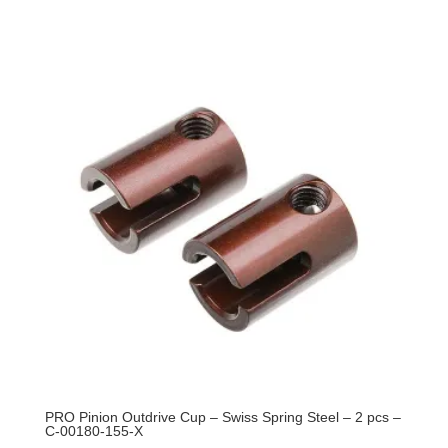
PRO
Drive
Axle
-
Long
-
Rear
-
Swiss
Spring
Steel
-
2
pcs
-
C-
00180-
368-
PRO Pinion Outdrive Cup – Swiss Spring Steel – 2 pcs –
X
C-00180-155-X