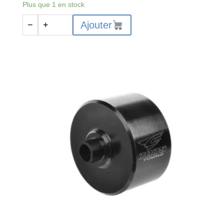
Plus que 1 en stock
quantité
Ajouter
−
+
de
Arceau
AR
-
Dementor
-
Composite
-
1
jeu
-
C-
00180-
383