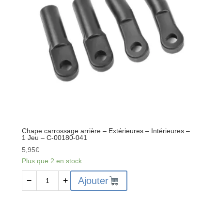
-
Aluminium
7075
-
Anodisé
dur
noir
-
Central
-
Fabriqué
en
Chape carrossage arrière – Extérieures – Intérieures –
Italie
1 Jeu – C-00180-041
-
5,95
€
1
Plus que 2 en stock
pc
quantité
-
Ajouter
−
+
de
C-
Chape
00180-
carrossage
411