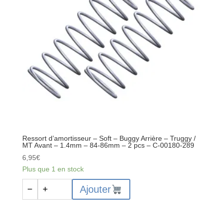
/
MT
-
Arrière
-
1.8mm
-
95-
97mm
-
2
pcs
Ressort d’amortisseur – Soft – Buggy Arrière – Truggy /
-
MT Avant – 1.4mm – 84-86mm – 2 pcs – C-00180-289
C-
6,95
€
00180-
Plus que 1 en stock
288
quantité
Ajouter
−
+
de
Ressort
d’amortisseur