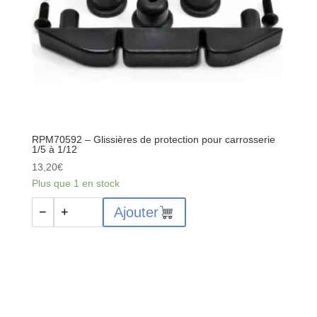
RPM70592 – Glissières de protection pour carrosserie
1/5 à 1/12
13,20
€
Plus que 1 en stock
quantité
Ajouter
−
+
de
RPM70592
-
Glissières
de
protection