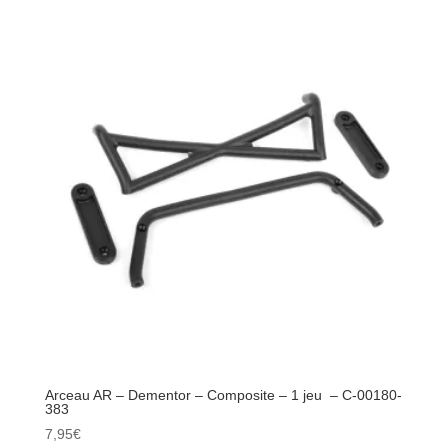
de
transmission
CVD
-
Long
-
Arrière
-
Etrier
large
-
1
pc
-
C-
00180-
346
Arceau AR – Dementor – Composite – 1 jeu – C-00180-
383
7,95
€