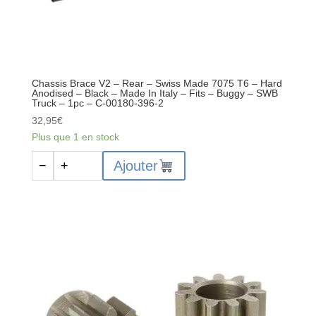
Chassis Brace V2 – Rear – Swiss Made 7075 T6 – Hard
Anodised – Black – Made In Italy – Fits – Buggy – SWB
Truck – 1pc – C-00180-396-2
32,95
€
Plus que 1 en stock
quantité
Ajouter
−
+
de
Chassis
Brace
V2
-
Rear
-
Swiss
Made