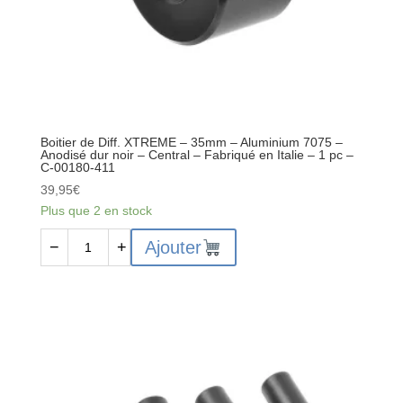
dur
noir
-
AV
/
AR
-
Boitier de Diff. XTREME – 35mm – Aluminium 7075 –
Fabriqué
Anodisé dur noir – Central – Fabriqué en Italie – 1 pc –
C-00180-411
en
Italie
39,95
€
-
Plus que 2 en stock
1
quantité
Ajouter
−
+
pc
de
-
Boitier
C-
de
00180-
Diff.
410
XTREME
-
35mm