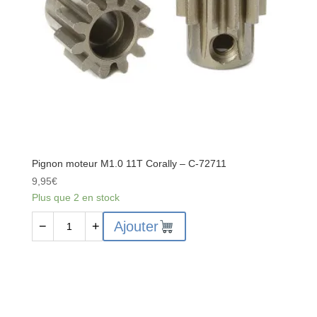
7075
T6
-
Hard
Anodised
-
Black
-
Made
In
Pignon moteur M1.0 11T Corally – C-72711
Italy
9,95
€
-
Plus que 2 en stock
Fits
-
quantité
Ajouter
−
+
Buggy
de
-
Pignon
SWB
moteur
Truck
M1.0
-
11T
1pc
Corally