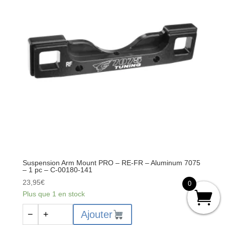
PRO
-
AV-
AV
-
Aluminium
7075
-
1
pc
-
C-
00180-
139
Suspension Arm Mount PRO – RE-FR – Aluminum 7075
– 1 pc – C-00180-141
23,95
€
0
Plus que 1 en stock
quantité
Ajouter
−
+
de