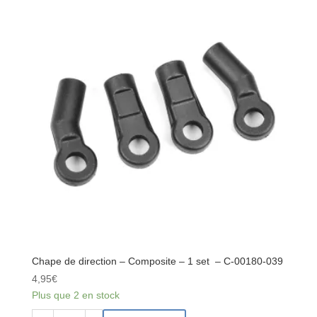
arrière
-
Extérieures
-
Intérieures
-
1
Jeu
-
C-
00180-
041
Chape de direction – Composite – 1 set – C-00180-039
4,95
€
Plus que 2 en stock
quantité