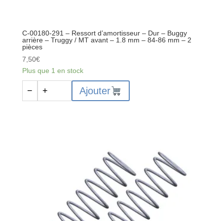
C-00180-291 – Ressort d’amortisseur – Dur – Buggy
arrière – Truggy / MT avant – 1.8 mm – 84-86 mm – 2
pièces
7,50
€
Plus que 1 en stock
quantité
Ajouter
−
+
de
C-
00180-
291
-
Ressort
d'amortisseur
-
Dur
-
Buggy