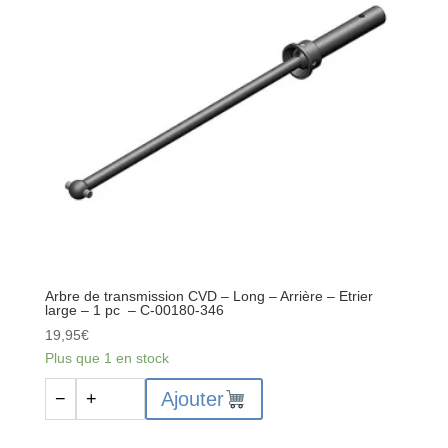
pour
carrosserie
1/5
à
1/12
Arbre de transmission CVD – Long – Arrière – Etrier
large – 1 pc – C-00180-346
19,95
€
Plus que 1 en stock
quantité
Ajouter
−
+
de
Arbre