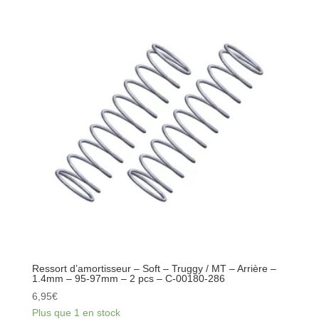
-
Soft
-
Buggy
Arrière
-
Truggy
/
MT
Avant
-
1.4mm
-
84-
86mm
-
Ressort d’amortisseur – Soft – Truggy / MT – Arrière –
2
1.4mm – 95-97mm – 2 pcs – C-00180-286
pcs
6,95
€
-
Plus que 1 en stock