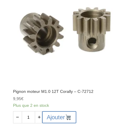
-
-
C-
C-
00180-
72711
396-
2
Pignon moteur M1.0 12T Corally – C-72712
9,95
€
Plus que 2 en stock
quantité
Ajouter
−
+
de
Pignon