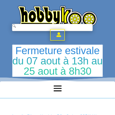
.
Fermeture estivale
du 07 aout à 13h au
25 aout à 8h30