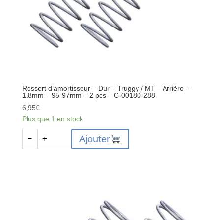
arrière
-
Truggy
/
MT
avant
-
1.8
Ressort d’amortisseur – Dur – Truggy / MT – Arrière –
mm
1.8mm – 95-97mm – 2 pcs – C-00180-288
-
6,95
€
84-
Plus que 1 en stock
86
quantité
mm
Ajouter
−
+
de
-
Ressort
2
d’amortisseur
pièces
-
Dur
-
Truggy