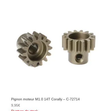
moteur
M1.0
12T
Corally
-
C-
72712
Pignon moteur M1.0 14T Corally – C-72714
9,95
€
Rupture de stock