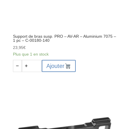
Support de bras susp. PRO – AV-AR – Aluminium 7075 –
1 pc – C-00180-140
23,95
€
Plus que 1 en stock
quantité
Ajouter
−
+
de
Support
de
bras
susp.
PRO
-
AV-
AR