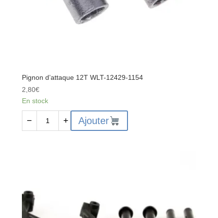
Pignon d’attaque 12T WLT-12429-1154
2,80
€
En stock
quantité
Ajouter
−
+
de
Pignon
d'attaque
12T
WLT-
12429-
1154