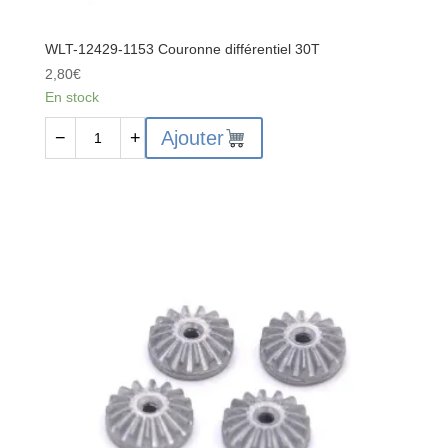
WLT-12429-1153 Couronne différentiel 30T
2,80
€
En stock
quantité
Ajouter
−
+
de
WLT-
12429-
1153
Couronne
différentiel
30T