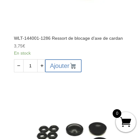
WLT-144001-1286 Ressort de blocage d’axe de cardan
3,75
€
En stock
quantité
Ajouter
−
+
de
WLT-
144001-
1286
Ressort
de
blocage
0
d'axe
de
cardan