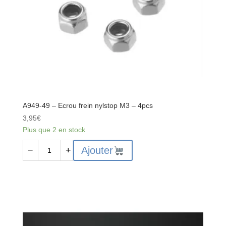
A949-49 – Ecrou frein nylstop M3 – 4pcs
3,95
€
Plus que 2 en stock
quantité
Ajouter
−
+
de
A949-
49
-
Ecrou
frein