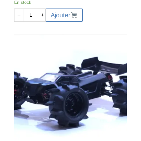
En stock
quantité
Ajouter
−
+
de
Carrosserie
PHAT
'HAMMER'
pour
LC
RACING
LC12B1
EMB-
T
et
WLTOYS
124