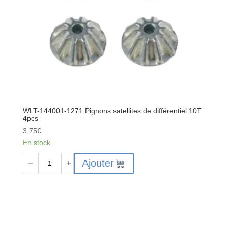
WLT-144001-1271 Pignons satellites de différentiel 10T
4pcs
3,75
€
En stock
quantité
Ajouter
−
+
de
WLT-
144001-
1271
Pignons