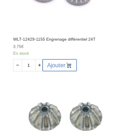
WLT-12429-1155 Engrenage différentiel 24T
3,75
€
En stock
quantité
Ajouter
−
+
de
WLT-
12429-
1155
Engrenage
différentiel
24T