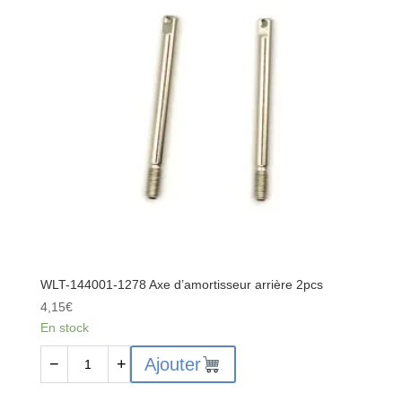
satellites
de
différentiel
10T
4pcs
WLT-144001-1278 Axe d’amortisseur arrière 2pcs
4,15
€
En stock
quantité
Ajouter
−
+
de
WLT-