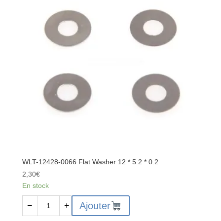
L6033
WLT-12428-0066 Flat Washer 12 * 5.2 * 0.2
2,30
€
En stock
quantité
Ajouter
−
+
de