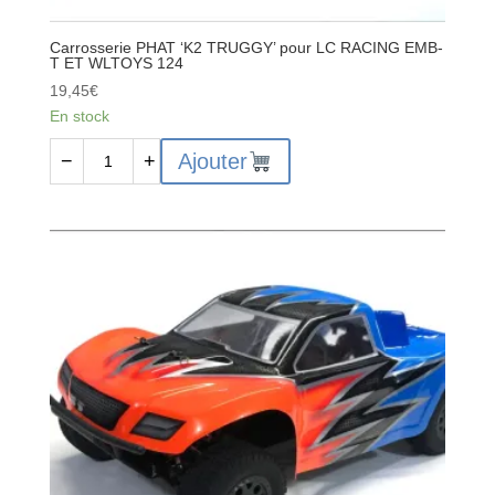
Carrosserie PHAT ‘K2 TRUGGY’ pour LC RACING EMB-
T ET WLTOYS 124
19,45
€
En stock
quantité
Ajouter
−
+
de
Carrosserie
PHAT
'K2
TRUGGY'
pour
LC
RACING
EMB-
T
ET
WLTOYS
124