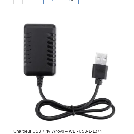
de
Carrosserie
PHATBODIES
ZOOM
speedrun
pour
échelle
1/14-
1/12
Chargeur USB 7.4v Wltoys – WLT-USB-1-1374