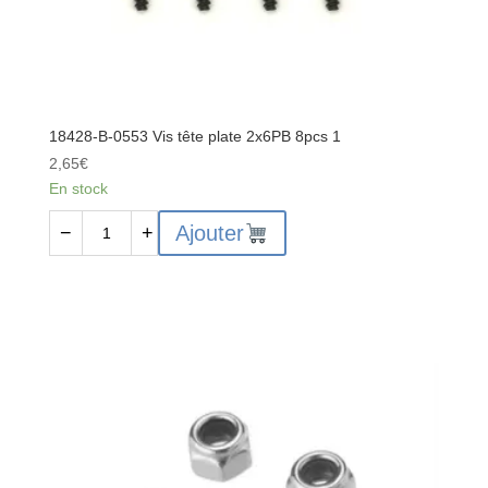
18428-B-0553 Vis tête plate 2x6PB 8pcs 1
2,65
€
En stock
quantité
Ajouter
−
+
de
18428-
B-
0553
Vis
tête
plate
2x6PB
8pcs
1