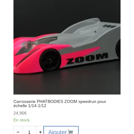
rallye
pour
échelle
1/12
Carrosserie PHATBODIES ZOOM speedrun pour
échelle 1/14-1/12
24,95
€
En stock
quantité
Ajouter
−
+