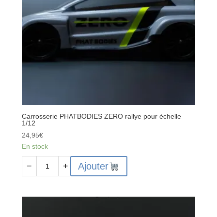
WLTOYS
124
Carrosserie PHATBODIES ZERO rallye pour échelle
1/12
24,95
€
En stock
quantité
Ajouter
−
+
de
Carrosserie
PHATBODIES
ZERO