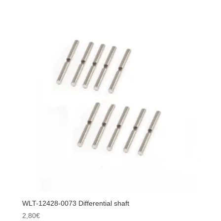
WLT-
12428-
0066
Flat
Washer
12
*
5.2
*
0.2
WLT-12428-0073 Differential shaft
2,80
€