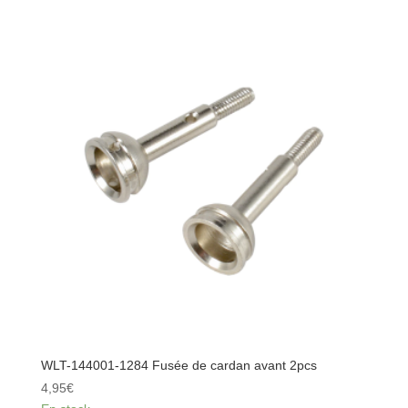
144001-
1278
Axe
d'amortisseur
arrière
2pcs
WLT-144001-1284 Fusée de cardan avant 2pcs
4,95
€