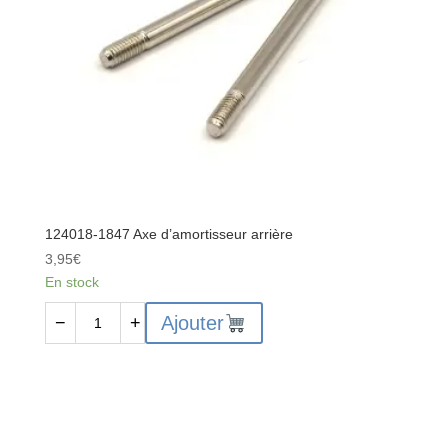
124018-1847 Axe d’amortisseur arrière
3,95
€
En stock
quantité
Ajouter
−
+
de
124018-
1847
Axe
d'amortisseur