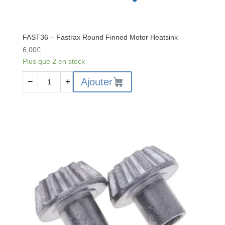
FAST36 – Fastrax Round Finned Motor Heatsink
6,00
€
Plus que 2 en stock
quantité
Ajouter
−
+
de
FAST36
-
Fastrax
Round
Finned
Motor
Heatsink