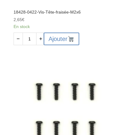
18428-0422-Vis-Tête-fraisée-M2x6
2,65
€
En stock
quantité
Ajouter
−
+
de
18428-
0422-
Vis-
Tête-
fraisée-
M2x6