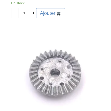
En stock
quantité
Ajouter
−
+
de
WLT-
12428-
0073
Differential
shaft