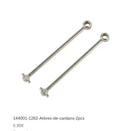
1280-
Noix-
de-
différentiel-
2pcs
144001-1282-Arbres-de-cardans-2pcs
5,95
€