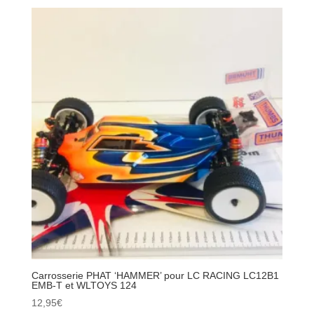
PHATBODIES
'BAT
WINGS'
pour
Buggy
1/14
1/12
Carrosserie PHAT ‘HAMMER’ pour LC RACING LC12B1
EMB-T et WLTOYS 124
12,95
€