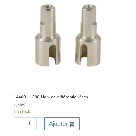
arrière
144001-1280-Noix-de-différentiel-2pcs
4,95
€
En stock
quantité
Ajouter
−
+
de
144001-