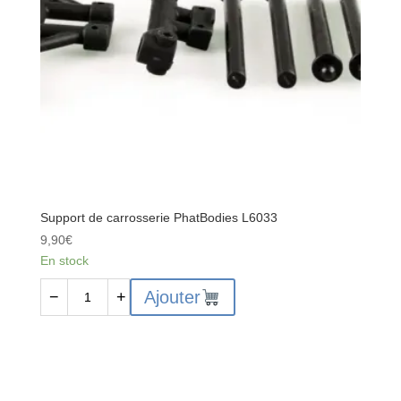
Support de carrosserie PhatBodies L6033
9,90
€
En stock
quantité
Ajouter
−
+
de
Support
de
carrosserie
PhatBodies