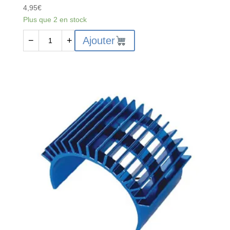
4,95
€
Plus que 2 en stock
quantité
Ajouter
−
+
de
Chargeur
USB
7.4v
Wltoys
-
WLT-
USB-
1-
1374