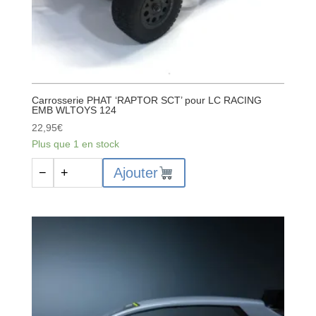
Carrosserie PHAT ‘RAPTOR SCT’ pour LC RACING
EMB WLTOYS 124
22,95
€
Plus que 1 en stock
quantité
Ajouter
−
+
de
Carrosserie
PHAT
'RAPTOR
SCT'
pour
LC
RACING
EMB