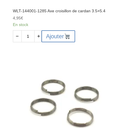
WLT-144001-1285 Axe croisillon de cardan 3.5×5.4
4,95
€
En stock
quantité
Ajouter
−
+
de
WLT-
144001-
1285
Axe
croisillon
de
cardan
3.5x5.4