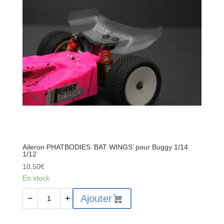
nylstop
M3
-
4pcs
Aileron PHATBODIES ‘BAT WINGS’ pour Buggy 1/14
1/12
10,50
€
En stock
quantité
Ajouter
−
+
de
Aileron