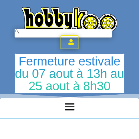
.
Fermeture estivale
du 07 aout à 13h au
25 aout à 8h30